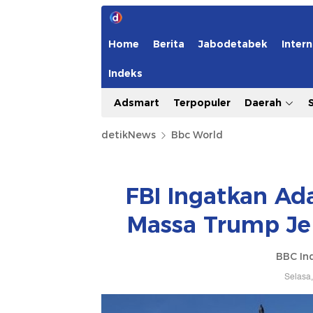
Home
Berita
Jabodetabek
Intern
Indeks
Adsmart
Terpopuler
Daerah
detikNews
Bbc World
FBI Ingatkan Ad
Massa Trump Jel
BBC In
Selasa,