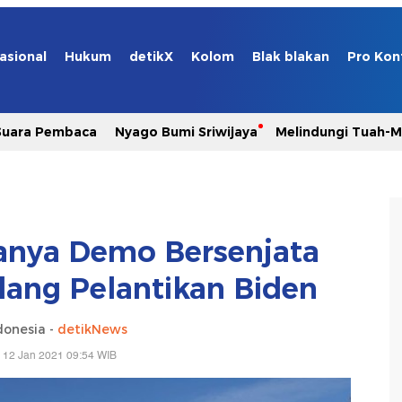
asional
Hukum
detikX
Kolom
Blak blakan
Pro Kon
Suara Pembaca
Nyago Bumi Sriwijaya
Melindungi Tuah-
anya Demo Bersenjata
ang Pelantikan Biden
donesia -
detikNews
 12 Jan 2021 09:54 WIB