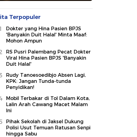
ita Terpopuler
1
Dokter yang Hina Pasien BPJS
'Banyakin Duit Halal' Minta Maaf:
Mohon Ampun
2
RS Pusri Palembang Pecat Dokter
Viral Hina Pasien BPJS 'Banyakin
Duit Halal'
3
Rudy Tanoesoedibjo Absen Lagi,
KPK: Jangan Tunda-tunda
Penyidikan!
4
Mobil Terbakar di Tol Dalam Kota,
Lalin Arah Cawang Macet Malam
Ini
5
Pihak Sekolah di Jaksel Dukung
Polisi Usut Temuan Ratusan Senpi
hingga Sabu