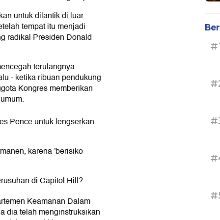
n untuk dilantik di luar
telah tempat itu menjadi
Ber
g radikal Presiden Donald
#
mencegah terulangnya
alu - ketika ribuan pendukung
#
ggota Kongres memberikan
n umum.
#
es Pence untuk lengserkan
manen, karena 'berisiko
#
usuhan di Capitol Hill?
#
partemen Keamanan Dalam
 dia telah menginstruksikan