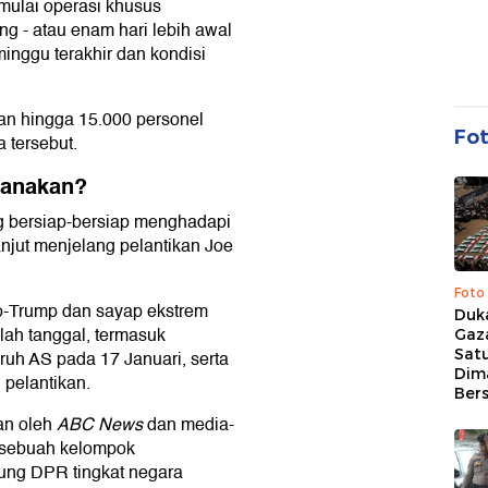
ulai operasi khusus
g - atau enam hari lebih awal
minggu terakhir dan kondisi
n hingga 15.000 personel
Fo
 tersebut.
canakan?
g bersiap-bersiap menghadapi
njut menjelang pelantikan Joe
Foto
o-Trump dan sayap ekstrem
Duk
lah tanggal, termasuk
Gaz
Sat
uruh AS pada 17 Januari, serta
Dim
pelantikan.
Ber
kan oleh
ABC News
dan media-
 sebuah kelompok
ung DPR tingkat negara