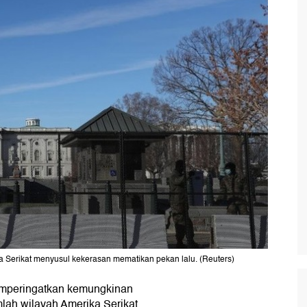
a Serikat menyusul kekerasan mematikan pekan lalu. (Reuters)
memperingatkan kemungkinan
mlah wilayah Amerika Serikat