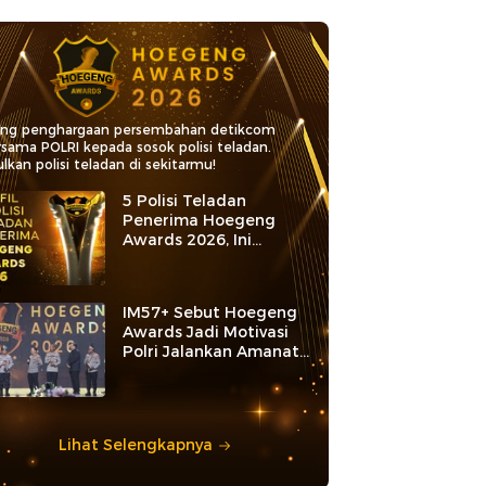
ang penghargaan persembahan detikcom
rsama POLRI kepada sosok polisi teladan.
lkan polisi teladan di sekitarmu!
5 Polisi Teladan
Penerima Hoegeng
Awards 2026, Ini
Kategori dan Kiprahnya
IM57+ Sebut Hoegeng
Awards Jadi Motivasi
Polri Jalankan Amanat
Konstitusi
Lihat Selengkapnya