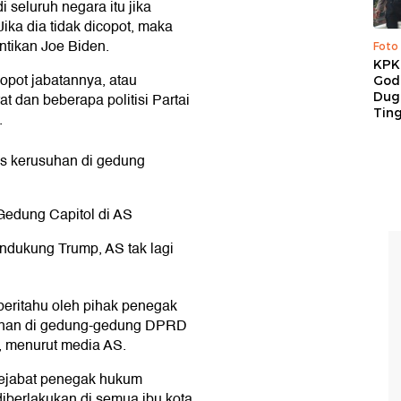
i seluruh negara itu jika
Jika dia tidak dicopot, maka
ntikan Joe Biden.
Foto
KPK 
opot jabatannya, atau
God
Duga
 dan beberapa politisi Partai
Tin
.
s kerusuhan di gedung
Gedung Capitol di AS
ndukung Trump, AS tak lagi
beritahu oleh pihak penegak
anan di gedung-gedung DPRD
, menurut media AS.
pejabat penegak hukum
diberlakukan di semua ibu kota