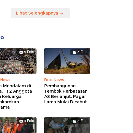
Lihat Selengkapnya
to
5 Foto
5 Foto
 News
Foto News
a Mendalam di
Pembangunan
a, 112 Anggota
Tembok Perbatasan
u Keluarga
AS Berlanjut, Pagar
akamkan
Lama Mulai Dicabut
sama
4 Foto
3 Foto