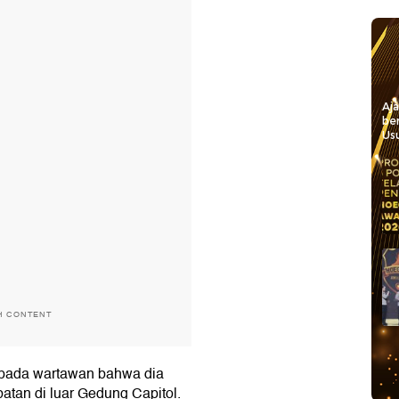
Aj
be
Usu
H CONTENT
epada wartawan bahwa dia
atan di luar Gedung Capitol.