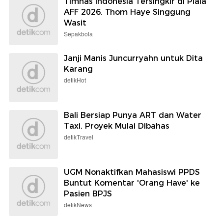
Timnas Indonesia Tersingkir di Piala
AFF 2026, Thom Haye Singgung
Wasit
Sepakbola
Janji Manis Juncurryahn untuk Dita
Karang
detikHot
Bali Bersiap Punya ART dan Water
Taxi, Proyek Mulai Dibahas
detikTravel
UGM Nonaktifkan Mahasiswi PPDS
Buntut Komentar 'Orang Have' ke
Pasien BPJS
detikNews