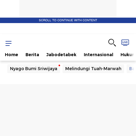
SCROLL TO CONTINUE WITH CONTENT
Home
Berita
Jabodetabek
Internasional
Huku
Nyago Bumi Sriwijaya
Melindungi Tuah-Marwah
Ba