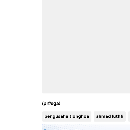
(prf/ega)
pengusaha tionghoa
ahmad luthfi