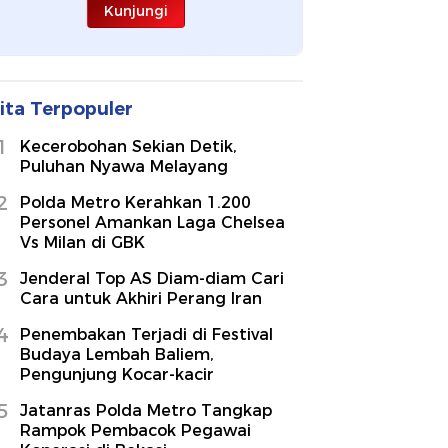
Kunjungi
ita Terpopuler
1
Kecerobohan Sekian Detik,
Puluhan Nyawa Melayang
2
Polda Metro Kerahkan 1.200
Personel Amankan Laga Chelsea
Vs Milan di GBK
3
Jenderal Top AS Diam-diam Cari
Cara untuk Akhiri Perang Iran
4
Penembakan Terjadi di Festival
Budaya Lembah Baliem,
Pengunjung Kocar-kacir
5
Jatanras Polda Metro Tangkap
Rampok Pembacok Pegawai