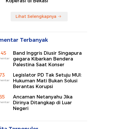
Koperasi di Bekasi
Lihat Selengkapnya
mentar Terbanyak
145
Band Inggris Diusir Singapura
gegara Kibarkan Bendera
mentar
Palestina Saat Konser
73
Legislator PD Tak Setuju MUI:
Hukuman Mati Bukan Solusi
mentar
Berantas Korupsi
65
Ancaman Netanyahu Jika
Dirinya Ditangkap di Luar
mentar
Negeri
ita Terpopuler