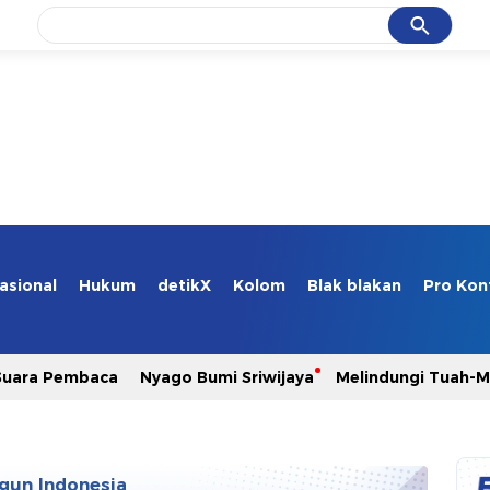
Cancel
Yang sedang ramai dicari
#1
data live draw sgp
#2
k-talk
#3
kebakaran
#4
prabowo
#5
gempa hari ini
asional
Hukum
detikX
Kolom
Blak blakan
Pro Kon
Promoted
Suara Pembaca
Nyago Bumi Sriwijaya
Melindungi Tuah-
Terakhir yang dicari
Loading...
gun Indonesia