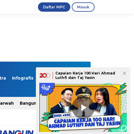
Daftar MPC
Masuk
Capaian Kerja 100 Hari Ahmad
tra
Infografis
Foto
Luthfi dan Taj Yasin
Video
Marwah
Bangun Indonesia