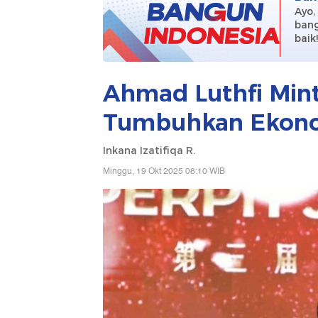
Ayo,
bang
baik
Ahmad Luthfi Min
Tumbuhkan Ekonom
Inkana Izatifiqa R.
Minggu, 19 Okt 2025 08:10 WIB