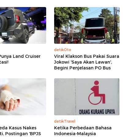
detikOto
Punya Land Cruiser
Viral Klakson Bus Pakai Suara
tasi!
Jokowi 'Saya Akan Lawan',
Begini Penjelasan PO Bus
detikTravel
eda Kasus Nakes
Ketika Perbedaan Bahasa
i, Postingan 'BPJS
Indonesia-Malaysia