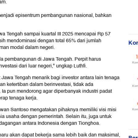
am.
 menjadi episentrum pembangunan nasional, bahkan
Jawa Tengah sampai kuartal III 2025 mencapai Rp 57
sih mendominasi dengan total 65% dari jumlah
Ko
aman modal dalam negeri.
pada pembangunan di Jawa Tengah. Perpit harus
Ko
stasi dari luar negeri," ungkap Luthfi.
Jawa Tengah menarik bagi investor antara lain tenaga
n ketertiban dalam berinvestasi, tidak ada
Ko
. Ia pun mendorong agar diperbanyak industri padat
rap tenaga kerja.
 Iwan Santoso mengatakan pihaknya memiliki visi misi
Ko
a usaha dengan pemerintah. Selain itu, juga untuk
agangan antara Indonesia dengan Tionghoa.
ru akan dapat bekerja sama lebih baik dan maksimal,
Ber