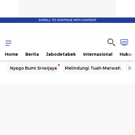
SCROLL TO CONTINUE WITH CONTENT
Home
Berita
Jabodetabek
Internasional
Huku
Nyago Bumi Sriwijaya
Melindungi Tuah-Marwah
Ba