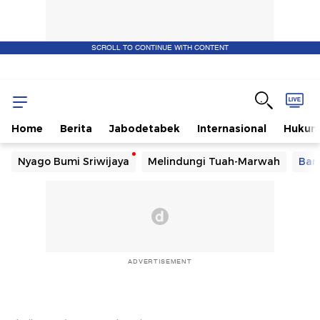
SCROLL TO CONTINUE WITH CONTENT
Home
Berita
Jabodetabek
Internasional
Huku
Nyago Bumi Sriwijaya
Melindungi Tuah-Marwah
Ban
ADVERTISEMENT