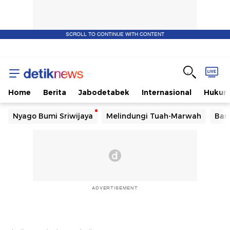
SCROLL TO CONTINUE WITH CONTENT
Home
Berita
Jabodetabek
Internasional
Huku
Nyago Bumi Sriwijaya
Melindungi Tuah-Marwah
Ban
ADVERTISEMENT