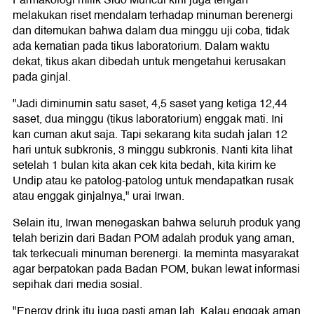
Farmakologi milik Sido Muncul kini juga tengah
melakukan riset mendalam terhadap minuman berenergi
dan ditemukan bahwa dalam dua minggu uji coba, tidak
ada kematian pada tikus laboratorium. Dalam waktu
dekat, tikus akan dibedah untuk mengetahui kerusakan
pada ginjal.
"Jadi diminumin satu saset, 4,5 saset yang ketiga 12,44
saset, dua minggu (tikus laboratorium) enggak mati. Ini
kan cuman akut saja. Tapi sekarang kita sudah jalan 12
hari untuk subkronis, 3 minggu subkronis. Nanti kita lihat
setelah 1 bulan kita akan cek kita bedah, kita kirim ke
Undip atau ke patolog-patolog untuk mendapatkan rusak
atau enggak ginjalnya," urai Irwan.
Selain itu, Irwan menegaskan bahwa seluruh produk yang
telah berizin dari Badan POM adalah produk yang aman,
tak terkecuali minuman berenergi. Ia meminta masyarakat
agar berpatokan pada Badan POM, bukan lewat informasi
sepihak dari media sosial.
"Energy drink itu juga pasti aman lah. Kalau enggak aman