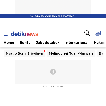
SCROLL TO CONTINUE WITH CONTENT
Home
Berita
Jabodetabek
Internasional
Huku
Nyago Bumi Sriwijaya
Melindungi Tuah-Marwah
Ban
ADVERTISEMENT