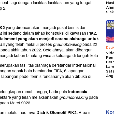
ah lagi dengan fasilitas-fasilitas lain yang tengah
Nasi
p 2.
Alam
Siak
IK2
yang direncanakan menjadi pusat bisnis dan
aat ini sedang dalam tahap konstruksi di kawasan PIK2.
tainment yang akan menjadi sarana olahraga untuk
all
yang telah melalui proses
groundbreaking
pada 22
Deti
pada akhir tahun 2022. Setelahnya, akan dibangun
Vid
enjadi kebun binatang wisata keluarga di tengah kota.
Pem
Berb
erupakan fasilitas olahraga berstandar internasional
Lam
apangan sepak bola berstandar FIFA, 6 lapangan
Sate
2 lapangan padel tennis rencananya akan dibuka di
Ang
Indonesia
rlengkapan rumah tangga, hadir pula
hektare yang telah melaksanakan
groundbreaking
pada
pada Maret 2023.
Distrik Otomotif PIK2.
Ko
an melalui hadirnya
Area ini