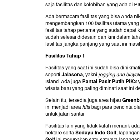
saja fasilitas dan kelebihan yang ada di PI
Ada bermacam fasilitas yang bisa Anda ni
mengembangkan 100 fasilitas utama yang bi
fasilitas tahap pertama yang sudah dapat ki
sudah selesai didesain dan kini dalam tah
fasilitas jangka panjang yang saat ini ma
Fasilitas Tahap 1
Fasilitas yang saat ini sudah bisa dinikmat
Jalasena,
seperti
yakni
jogging and bicycl
Pantai Pasir Putih PIK2
Island. Ada juga
wisata baru yang paling diminati saat ini 
Greenb
Selain itu, tersedia juga area hijau
ini menjadi area
hits
bagi para pencinta o
untuk jalan santai.
Fasilitas lain yang tidak kalah menarik ad
Sedayu Indo Golf,
hektare serta
lapangan 
Golf
ini merupakan satu-satunya lapangan g