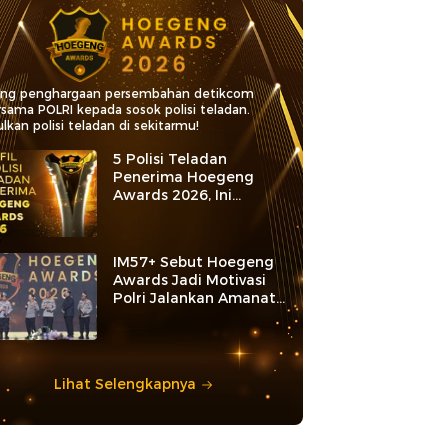
ang penghargaan persembahan detikcom
rsama POLRI kepada sosok polisi teladan.
lkan polisi teladan di sekitarmu!
5 Polisi Teladan
Penerima Hoegeng
Awards 2026, Ini
Kategori dan Kiprahnya
IM57+ Sebut Hoegeng
Awards Jadi Motivasi
Polri Jalankan Amanat
Konstitusi
Lihat Selengkapnya