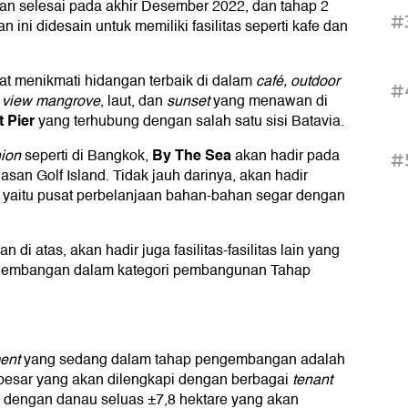
kan selesai pada akhir Desember 2022, dan tahap 2
#
 ini didesain untuk memiliki fasilitas seperti kafe dan
at menikmati hidangan terbaik di dalam
café, outdoor
#
i
view mangrove
, laut, dan
sunset
yang menawan di
t Pier
yang terhubung dengan salah satu sisi Batavia.
By The Sea
hion
seperti di Bangkok,
akan hadir pada
#
an Golf Island. Tidak jauh darinya, akan hadir
 yaitu pusat perbelanjaan bahan-bahan segar dengan
n di atas, akan hadir juga fasilitas-fasilitas lain yang
gembangan dalam kategori pembangunan Tahap
ment
yang sedang dalam tahap pengembangan adalah
besar yang akan dilengkapi dengan berbagai
tenant
h dengan danau seluas ±7,8 hektare yang akan