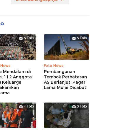
to
5 Foto
5 Foto
 News
Foto News
a Mendalam di
Pembangunan
a, 112 Anggota
Tembok Perbatasan
u Keluarga
AS Berlanjut, Pagar
akamkan
Lama Mulai Dicabut
sama
4 Foto
3 Foto