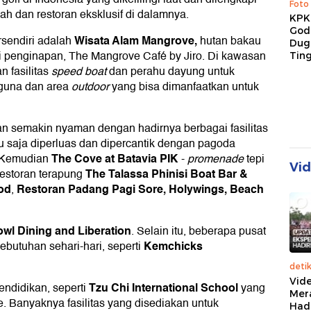
Foto
h dan restoran eksklusif di dalamnya.
KPK 
God
Wisata Alam Mangrove,
ersendiri adalah
hutan bakau
Duga
i penginapan, The Mangrove Café by Jiro. Di kawasan
Tin
n fasilitas
speed boat
dan perahu dayung untuk
aguna dan area
outdoor
yang bisa dimanfaatkan untuk
n semakin nyaman dengan hadirnya berbagai fasilitas
 saja diperluas dan dipercantik dengan pagoda
The Cove at Batavia PIK
. Kemudian
-
promenade
tepi
Vi
The Talassa Phinisi Boat Bar &
restoran terapung
od
Restoran Padang Pagi Sore, Holywings, Beach
,
wl Dining and Liberation
. Selain itu, beberapa pusat
Kemchicks
ebutuhan sehari-hari, seperti
deti
Vide
Tzu Chi International School
pendidikan, seperti
yang
Mer
. Banyaknya fasilitas yang disediakan untuk
Had