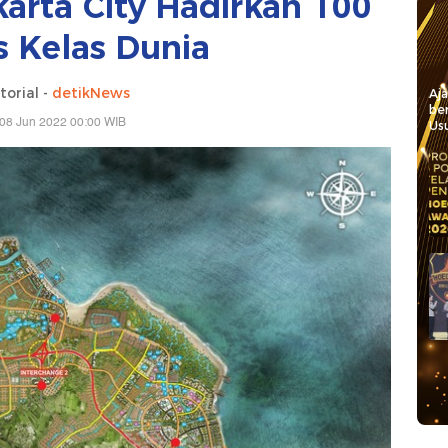
arta City Hadirkan 100
as Kelas Dunia
torial -
detikNews
Aj
be
08 Jun 2022 00:00 WIB
Usu