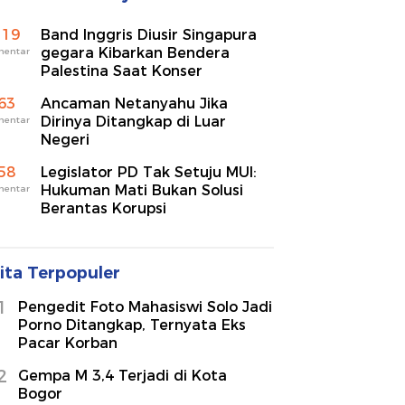
119
Band Inggris Diusir Singapura
gegara Kibarkan Bendera
mentar
Palestina Saat Konser
63
Ancaman Netanyahu Jika
Dirinya Ditangkap di Luar
mentar
Negeri
58
Legislator PD Tak Setuju MUI:
Hukuman Mati Bukan Solusi
mentar
Berantas Korupsi
ita Terpopuler
1
Pengedit Foto Mahasiswi Solo Jadi
Porno Ditangkap, Ternyata Eks
Pacar Korban
2
Gempa M 3,4 Terjadi di Kota
Bogor