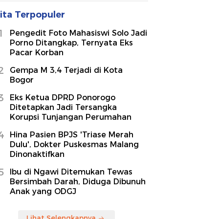
ita Terpopuler
1
Pengedit Foto Mahasiswi Solo Jadi
Porno Ditangkap, Ternyata Eks
Pacar Korban
2
Gempa M 3,4 Terjadi di Kota
Bogor
3
Eks Ketua DPRD Ponorogo
Ditetapkan Jadi Tersangka
Korupsi Tunjangan Perumahan
4
Hina Pasien BPJS 'Triase Merah
Dulu', Dokter Puskesmas Malang
Dinonaktifkan
5
Ibu di Ngawi Ditemukan Tewas
Bersimbah Darah, Diduga Dibunuh
Anak yang ODGJ
Lihat Selengkapnya