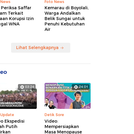
 News
Foto News
Periksa Saffar
Kemarau di Boyolali,
am Terkait
Warga Andalkan
an Korupsi Izin
Belik Sungai untuk
ggal WNA
Penuhi Kebutuhan
Air
Lihat Selengkapnya
deo
03:24
24:01
kUpdate
Detik Sore
o Ekspedisi
Video:
ah Putih
Mempersiapkan
irkan
Masa Menopause