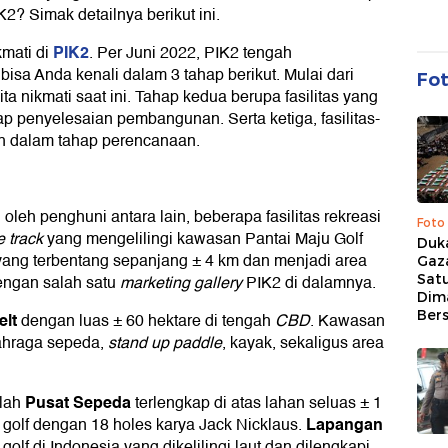
K2? Simak detailnya berikut ini.
PIK2
kmati di
. Per Juni 2022, PIK2 tengah
sa Anda kenali dalam 3 tahap berikut. Mulai dari
Fo
ta nikmati saat ini. Tahap kedua berupa fasilitas yang
ap penyelesaian pembangunan. Serta ketiga, fasilitas-
sih dalam tahap perencanaan.
i oleh penghuni antara lain, beberapa fasilitas rekreasi
Foto
e track
yang mengelilingi kawasan Pantai Maju Golf
Duk
yang terbentang sepanjang ± 4 km dan menjadi area
Gaz
dengan salah satu
marketing gallery
PIK2 di dalamnya.
Sat
Dim
Ber
elt
dengan luas ± 60 hektare di tengah
CBD
. Kawasan
lahraga sepeda,
stand up paddle
, kayak, sekaligus area
Pusat Sepeda
alah
terlengkap di atas lahan seluas ± 1
Lapangan
golf dengan 18 holes karya Jack Nicklaus.
olf di Indonesia yang dikelilingi laut dan dilengkapi