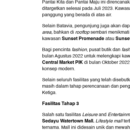
Pantai Kita dan Pantai Maju ini direncana
ditargetkan selesai pada Juli 2023. Kawasan
panggung yang berada di atas air.
Selain Batavia, pengunjung juga akan dap
area,
bahkan di
rooftop
sembari menikmat
Sunset Promenade
Sunse
kawasan
atau
Bagi pencinta
fashion
, pusat butik dan
fas
bulan Agustus 2022 untuk melengkapi kawas
Central Market PIK
di bulan Oktober 2022
konsep modern.
Selain seluruh fasilitas yang telah disebutka
masih dalam tahap perencanaan dan pen
Ketiga.
Fasilitas Tahap 3
Salah satu fasilitas
Leisure
and
Entertain
Sedayu Watertown Mall.
Lifestyle mall
ter
ternama. Mall ini didesain unik dan mewa