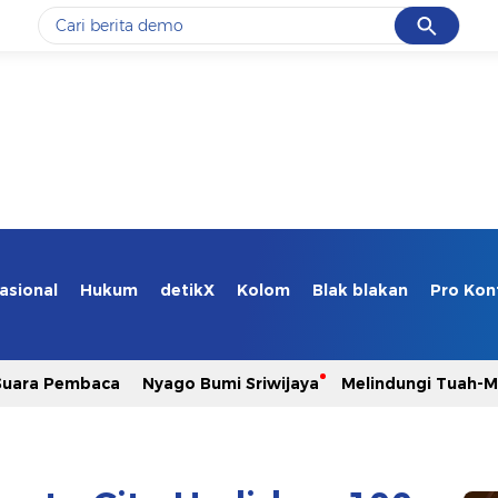
Cancel
Yang sedang ramai dicari
#1
gempa hari ini
#2
gempa
#3
prabowo
#4
iran
#5
demo
asional
Hukum
detikX
Kolom
Blak blakan
Pro Kon
Promoted
Suara Pembaca
Nyago Bumi Sriwijaya
Melindungi Tuah-
Terakhir yang dicari
Loading...