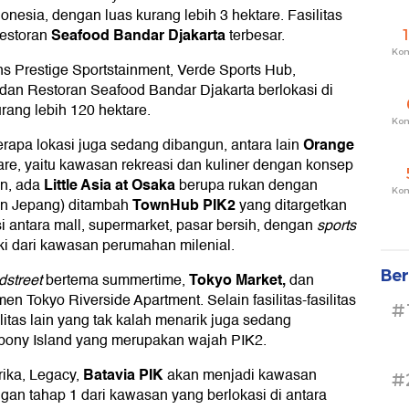
donesia, dengan luas kurang lebih 3 hektare. Fasilitas
Seafood Bandar Djakarta
restoran
terbesar.
Ko
Rans Prestige Sportstainment, Verde Sports Hub,
f, dan Restoran Seafood Bandar Djakarta berlokasi di
ang lebih 120 hektare.
Ko
Orange
eberapa lokasi juga sedang dibangun, antara lain
are, yaitu kawasan rekreasi dan kuliner dengan konsep
Little Asia at Osaka
an, ada
berupa rukan dengan
Ko
TownHub PIK2
dan Jepang) ditambah
yang ditargetkan
 antara mall, supermarket, pasar bersih, dengan
sports
ki dari kawasan perumahan milenial.
Ber
Tokyo Market,
dstreet
bertema summertime,
dan
men Tokyo Riverside Apartment. Selain fasilitas-fasilitas
#
litas lain yang tak kalah menarik juga sedang
Ebony Island yang merupakan wajah PIK2.
Batavia PIK
rika, Legacy,
akan menjadi kawasan
#
ngan tahap 1 dari kawasan yang berlokasi di antara