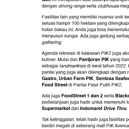
dengan
driving range
serta
clubhouse
mega
Fasilitas lain yang memiliki nuansa unik t
seluas hampir 100 hektare yang dilengkap
hutan bakau ini, Anda juga bisa menemuka
menyusuri sungai. Ada juga gedung serb
gathering
.
Agenda rekreasi di kawasan PIK2 juga aka
Pantjoran PIK
kuliner. Mulai dari
yang baru
sebagai
landmark
nya di awal tahun 2022
pantai yang juga akan dilengkapi dengan 
Gastro, Urban Farm PIK
Sentosa Seafo
,
Food
Street
di Pantai Pasir Putih PIK2.
FoodStreet 1 dan 2
Blacko
Ada juga
serta
perbelanjaan juga hadir untuk memenuhi k
Supermarket
Indomaret
Drive Thru
dan
.
Tak ketinggalan, telah hadir juga fasilitas 
berdiri megah di seberang mall PIK Avenue