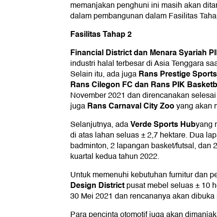
memanjakan penghuni ini masih akan ditamb
dalam pembangunan dalam Fasilitas Taha
Fasilitas Tahap 2
Financial District dan Menara Syariah P
industri halal terbesar di Asia Tenggara s
Rans Prestige Sports
Selain itu, ada juga
Rans Cilegon FC dan Rans PIK Basketb
November 2021 dan direncanakan selesai 
Rans Carnaval City Zoo
juga
yang akan m
Verde
Sports Hub
Selanjutnya, ada
yang m
di atas lahan seluas ± 2,7 hektare. Dua l
badminton, 2 lapangan basket/futsal, dan 
kuartal kedua tahun 2022.
Untuk memenuhi kebutuhan furnitur dan pe
Design District
pusat mebel seluas ± 10 
30 Mei 2021 dan rencananya akan dibuka 
Para pencinta otomotif juga akan dimanjak