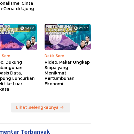
onalisme, Cinta
-Ceria di Ujung
13:28
21:17
k Sore
Detik Sore
eo: Dukung
Video: Pakar Ungkap
bangunan
Siapa yang
asis Data,
Menikmati
pung Luncurkan
Pertumbuhan
lit ke Luar
Ekonomi
kasa
Lihat Selengkapnya
mentar Terbanyak