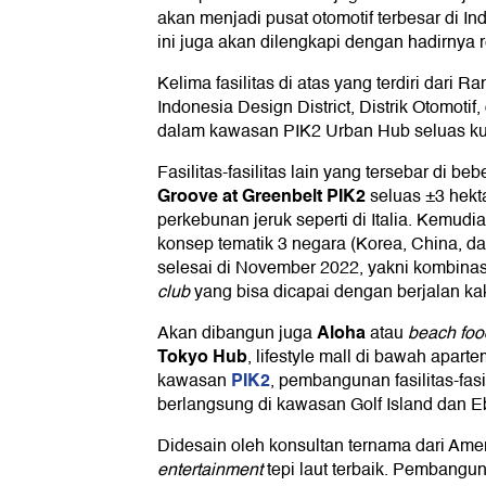
akan menjadi pusat otomotif terbesar di In
ini juga akan dilengkapi dengan hadirnya 
Kelima fasilitas di atas yang terdiri dari 
Indonesia Design District, Distrik Otomoti
dalam kawasan PIK2 Urban Hub seluas kur
Fasilitas-fasilitas lain yang tersebar di b
Groove at Greenbelt PIK2
seluas ±3 hekt
perkebunan jeruk seperti di Italia. Kemudi
konsep tematik 3 negara (Korea, China, 
selesai di November 2022, yakni kombinasi
club
yang bisa dicapai dengan berjalan ka
Aloha
Akan dibangun juga
atau
beach foo
Tokyo Hub
, lifestyle mall di bawah aparte
PIK2
kawasan
, pembangunan fasilitas-fasi
berlangsung di kawasan Golf Island dan 
Didesain oleh konsultan ternama dari Ame
entertainment
tepi laut terbaik. Pembangu