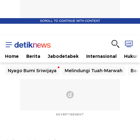
SCROLL TO CONTINUE WITH CONTENT
Home
Berita
Jabodetabek
Internasional
Huku
Nyago Bumi Sriwijaya
Melindungi Tuah-Marwah
Ban
ADVERTISEMENT