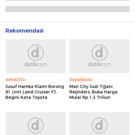
Legislator Gerindra Dorong Peningkatan Skill
Pekerja Migran Indonesia
Bertemu Menteri Albania, Menteri P2MI Ingin
Skilled Worker Kerja di Albania
Rekomendasi
detikOto
Sepakbola
Jusuf Hamka Klaim Borong
Man City Jual Tijjani
61 Unit Land Cruiser FJ,
Reijnders, Buka Harga
Begini Kata Toyota
Mulai Rp 1,3 Triliun