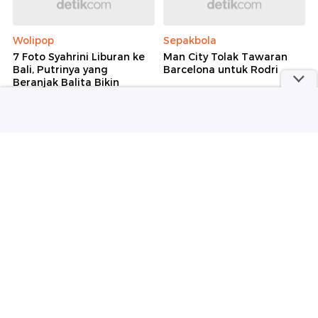
Wolipop
Sepakbola
7 Foto Syahrini Liburan ke
Man City Tolak Tawaran
Bali, Putrinya yang
Barcelona untuk Rodri
Beranjak Balita Bikin
Gemas
Selengkapnya
Berita detikcom Lainnya
Indonesia Bangun AI Factory 1 GW,
Terbesar di Asia Tenggara
detikInet