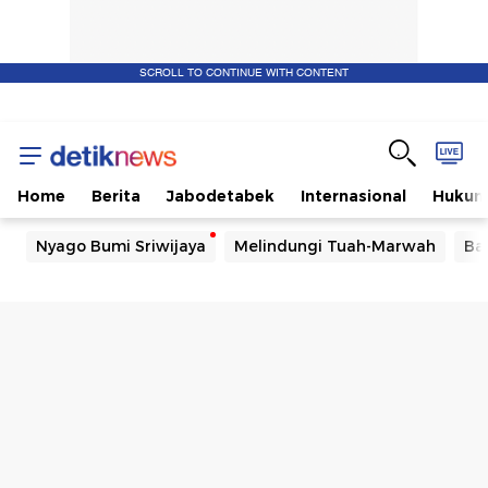
SCROLL TO CONTINUE WITH CONTENT
Home
Berita
Jabodetabek
Internasional
Huku
Nyago Bumi Sriwijaya
Melindungi Tuah-Marwah
Ba