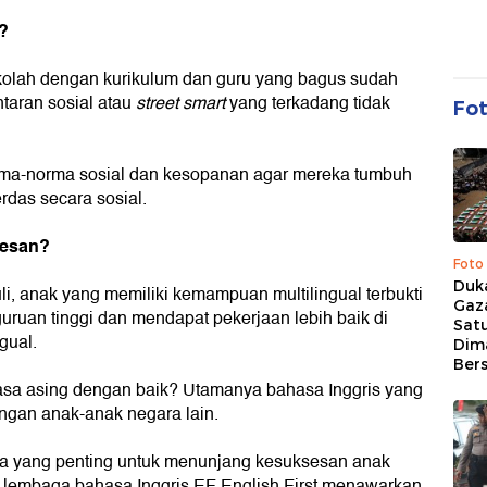
k?
kolah dengan kurikulum dan guru yang bagus sudah
taran sosial atau
street smart
yang terkadang tidak
Fo
norma-norma sosial dan kesopanan agar mereka tumbuh
rdas secara sosial.
sesan?
Foto
Duk
i, anak yang memiliki kemampuan multilingual terbukti
Gaz
uruan tinggi dan mendapat pekerjaan lebih baik di
Sat
gual.
Dim
Ber
a asing dengan baik? Utamanya bahasa Inggris yang
ngan anak-anak negara lain.
sa yang penting untuk menunjang kesuksesan anak
 lembaga bahasa Inggris EF English First menawarkan