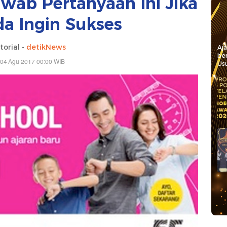
awab Pertanyaan Ini Jika
a Ingin Sukses
torial -
detikNews
Aj
be
 04 Agu 2017 00:00 WIB
Usu