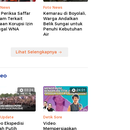
 News
Foto News
Periksa Saffar
Kemarau di Boyolali,
am Terkait
Warga Andalkan
an Korupsi Izin
Belik Sungai untuk
ggal WNA
Penuhi Kebutuhan
Air
Lihat Selengkapnya
deo
03:24
24:01
kUpdate
Detik Sore
o Ekspedisi
Video:
ah Putih
Mempersiapkan