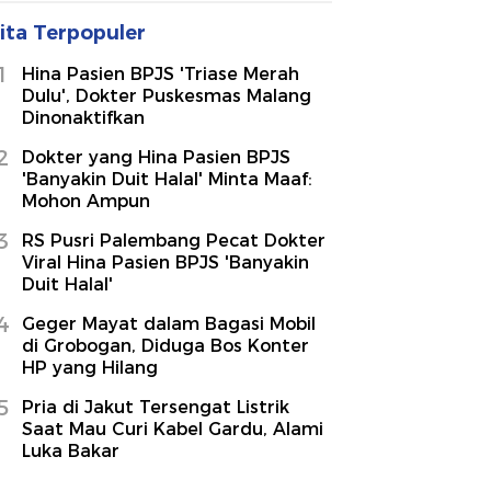
ita Terpopuler
1
Hina Pasien BPJS 'Triase Merah
Dulu', Dokter Puskesmas Malang
Dinonaktifkan
2
Dokter yang Hina Pasien BPJS
'Banyakin Duit Halal' Minta Maaf:
Mohon Ampun
3
RS Pusri Palembang Pecat Dokter
Viral Hina Pasien BPJS 'Banyakin
Duit Halal'
4
Geger Mayat dalam Bagasi Mobil
di Grobogan, Diduga Bos Konter
HP yang Hilang
5
Pria di Jakut Tersengat Listrik
Saat Mau Curi Kabel Gardu, Alami
Luka Bakar