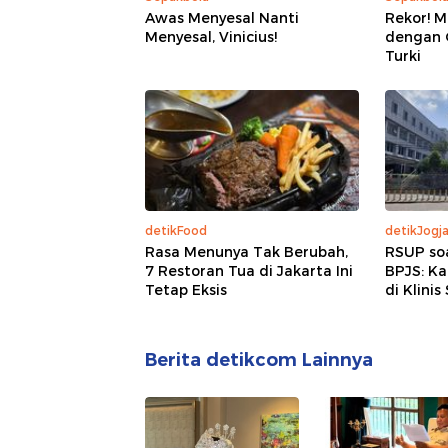
Awas Menyesal Nanti
Rekor! M
Menyesal, Vinicius!
dengan G
Turki
detikFood
detikJogj
Rasa Menunya Tak Berubah,
RSUP so
7 Restoran Tua di Jakarta Ini
BPJS: K
Tetap Eksis
di Klinis
Berita detikcom Lainnya