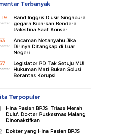
mentar Terbanyak
119
Band Inggris Diusir Singapura
gegara Kibarkan Bendera
mentar
Palestina Saat Konser
63
Ancaman Netanyahu Jika
Dirinya Ditangkap di Luar
mentar
Negeri
57
Legislator PD Tak Setuju MUI:
Hukuman Mati Bukan Solusi
mentar
Berantas Korupsi
ita Terpopuler
1
Hina Pasien BPJS 'Triase Merah
Dulu', Dokter Puskesmas Malang
Dinonaktifkan
2
Dokter yang Hina Pasien BPJS