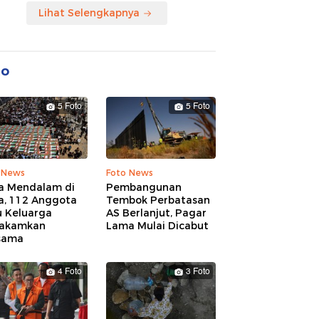
Lihat Selengkapnya
to
5 Foto
5 Foto
 News
Foto News
a Mendalam di
Pembangunan
a, 112 Anggota
Tembok Perbatasan
u Keluarga
AS Berlanjut, Pagar
akamkan
Lama Mulai Dicabut
sama
4 Foto
3 Foto