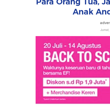
Para Orang Tua, J
Anak And
adver
Jumat,