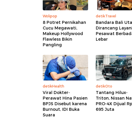
Wolipop
detikTravel
8 Potret Pernikahan
Bandara Bali Ut
Cucu Megawati,
Dirancang Layan
Makeup Hollywood
Pesawat Berbad
Flawless Bikin
Lebar
Pangling
detikHealth
detikOto
Viral Dokter-
Tantang Hilux-
Perawat Hina Pasien
Triton, Nissan N
BPJS Disebut karena
PRO-4X Dijual R
Burnout, IDI Buka
695 Juta
Suara