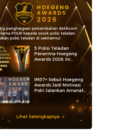
ang penghargaan persembahan detikcom
rsama POLRI kepada sosok polisi teladan.
lkan polisi teladan di sekitarmu!
5 Polisi Teladan
Penerima Hoegeng
Awards 2026, Ini
Kategori dan Kiprahnya
IM57+ Sebut Hoegeng
Awards Jadi Motivasi
Polri Jalankan Amanat
Konstitusi
Lihat Selengkapnya