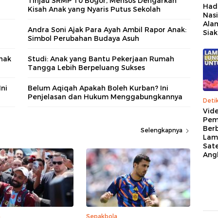
Tinjau SRMP 10 Bogor, Mensos Dengarkan
Had
Kisah Anak yang Nyaris Putus Sekolah
Nasi
Alam
Andra Soni Ajak Para Ayah Ambil Rapor Anak:
Siak
Simbol Perubahan Budaya Asuh
nak
Studi: Anak yang Bantu Pekerjaan Rumah
Tangga Lebih Berpeluang Sukses
ni
Belum Aqiqah Apakah Boleh Kurban? Ini
Penjelasan dan Hukum Menggabungkannya
Deti
Vid
Pem
Berb
Selengkapnya
Lam
Sate
Ang
a
Sepakbola