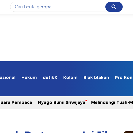
Cancel
Yang sedang ramai dicari
#1
gempa hari ini
#2
gempa
#3
prabowo
#4
iran
#5
demo
asional
Hukum
detikX
Kolom
Blak blakan
Pro Kon
Promoted
Suara Pembaca
Nyago Bumi Sriwijaya
Melindungi Tuah-
Terakhir yang dicari
Loading...