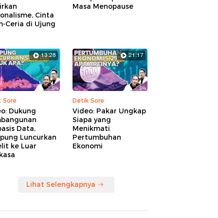
irkan
Masa Menopause
onalisme, Cinta
-Ceria di Ujung
13:28
21:17
k Sore
Detik Sore
eo: Dukung
Video: Pakar Ungkap
bangunan
Siapa yang
asis Data,
Menikmati
pung Luncurkan
Pertumbuhan
lit ke Luar
Ekonomi
kasa
Lihat Selengkapnya