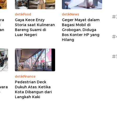
detikFood
detikNews
#
ara
Gaya Kece Enzy
Geger Mayat dalam
i
Storia saat Kulineran
Bagasi Mobil di
an
Bareng Suami di
Grobogan, Diduga
Luar Negeri
Bos Konter HP yang
#
Hilang
#
detikFinance
Pedestrian Deck
avara
Dukuh Atas: Ketika
p
Kota Dibangun dari
Langkah Kaki