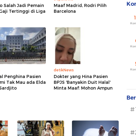
Ko
o Salah Jadi Pemain
Maaf Madrid, Rodri Pilih
aji Tertinggi di Liga
Barcelona
Ko
Ko
Ko
a
detikNews
al Penghina Pasien
Dokter yang Hina Pasien
ami Tak Mau ada Elda
BPJS 'Banyakin Duit Halal'
 Sardjito
Minta Maaf: Mohon Ampun
Ber
#
#