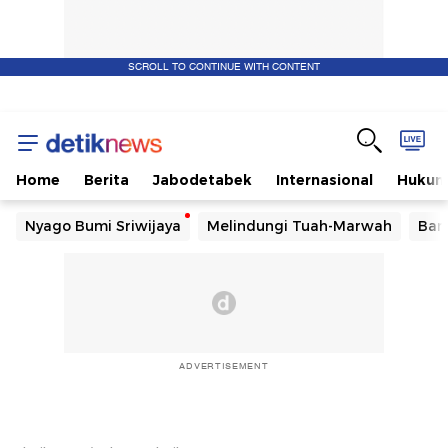
SCROLL TO CONTINUE WITH CONTENT
Home
Berita
Jabodetabek
Internasional
Huku
Nyago Bumi Sriwijaya
Melindungi Tuah-Marwah
Ban
ADVERTISEMENT