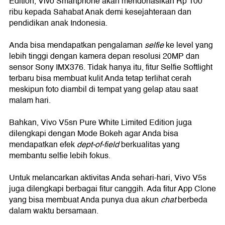
Edition, Vivo Smartphone akan mendonasikan Rp 10
0
ribu
kepada Sahabat Anak
demi
kesejahteraan dan
pendidikan anak Indonesia.
Anda bisa mendapatkan
pengalaman
selfie
ke level yang
lebih tinggi
dengan k
amera depan resolusi 20
MP d
an
sensor Sony IMX376.
Tidak hanya itu, fitur
Selfie Softlight
terbaru
bisa membuat
kulit Anda
tetap terlihat
cerah
meskipun
foto diambil di tempat yang gelap atau saat
malam hari.
Bahkan, Vivo V5sn Pure White Limited Edition juga
dilengkapi dengan Mode Bokeh agar Anda bisa
mendapatkan efek
dept-of-field
berkualitas yang
membantu selfie lebih fokus.
Untuk melancarkan aktivitas Anda sehari-hari, Vivo V5s
juga dilengkapi berbagai fitur canggih. Ada
fitur App Clon
e
yang bisa membuat Anda punya dua
akun
chat
berbeda
dalam waktu bersamaan.