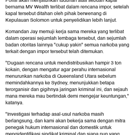
Polisi akan menjatuhkan tuduhan atas sebuah kapal
bernama MV Wealth terlibat dalam rencana impor, setelah
kapal tersebut ditahan oleh pihak berwenang di
Kepulauan Solomon untuk penyelidikan lebih lanjut.
Komandan Jay memuji kerja sama mereka yang terlibat
dalam operasi sejumlah lembaga tersebut, dan sejumlah
badan otoritas lainnya "cukup yakin" semua narkoba yang
terkait dengan impor tersebut telah ditemukan.
"Dugaan rencana untuk mendistribusikan hampir 3 ton
kokain, dengan mengatur agar perahu internasional
menurunkan narkoba di Queensland Utara sebelum
memindahkannya ke Sydney, menunjukkan betapa
terorganisir dan gigihnya jaringan kriminal ini, dan sejauh
mana mereka mau bertindak demi mengejar keuntungan,"
katanya.
"Investigasi terhadap asal-usul narkoba masih
berlangsung, dan kami akan bekerja sama dengan mitra
penegak hukum internasional dan domestik untuk
mengidentifikasi sindikat kriminal dan siapa pun yang