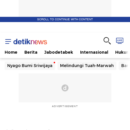
SCROLL TO CONTINUE WITH CONTENT
Home
Berita
Jabodetabek
Internasional
Huku
Nyago Bumi Sriwijaya
Melindungi Tuah-Marwah
Ban
ADVERTISEMENT