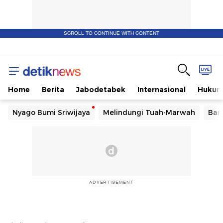
SCROLL TO CONTINUE WITH CONTENT
Home
Berita
Jabodetabek
Internasional
Huku
Nyago Bumi Sriwijaya
Melindungi Tuah-Marwah
Ban
ADVERTISEMENT