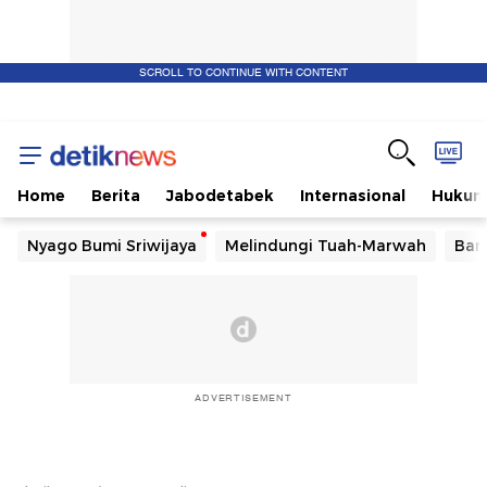
SCROLL TO CONTINUE WITH CONTENT
Home
Berita
Jabodetabek
Internasional
Huku
Nyago Bumi Sriwijaya
Melindungi Tuah-Marwah
Ban
ADVERTISEMENT