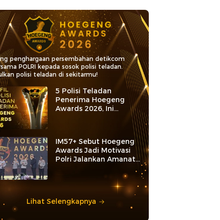
ang penghargaan persembahan detikcom
rsama POLRI kepada sosok polisi teladan.
lkan polisi teladan di sekitarmu!
5 Polisi Teladan
Penerima Hoegeng
Awards 2026, Ini
Kategori dan Kiprahnya
IM57+ Sebut Hoegeng
Awards Jadi Motivasi
Polri Jalankan Amanat
Konstitusi
Lihat Selengkapnya