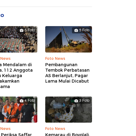
to
5 Foto
5 Foto
 News
Foto News
a Mendalam di
Pembangunan
a, 112 Anggota
Tembok Perbatasan
u Keluarga
AS Berlanjut, Pagar
akamkan
Lama Mulai Dicabut
sama
4 Foto
3 Foto
 News
Foto News
Periksa Saffar
Kemarau di Boyolali,