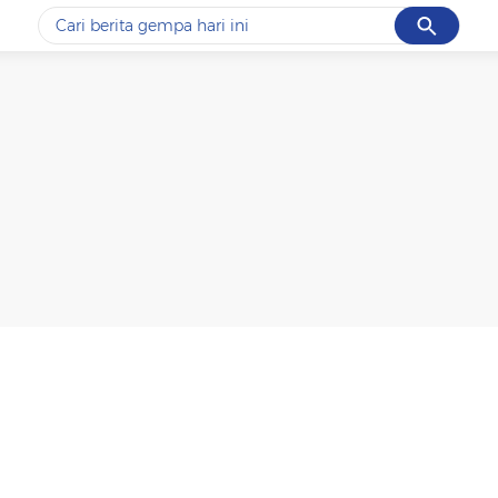
Cancel
Yang sedang ramai dicari
#1
data live draw sgp
#2
gempa hari ini
#3
prabowo
#4
iran
#5
demo
Promoted
Terakhir yang dicari
Loading...