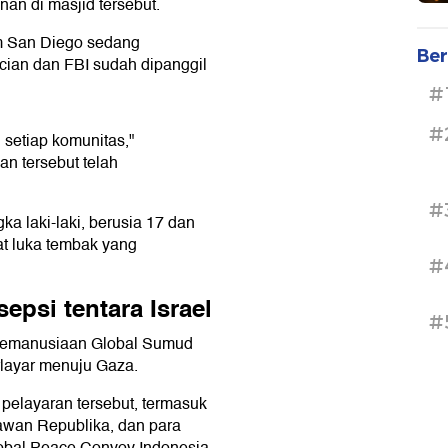
an di masjid tersebut.
m San Diego sedang
Ber
cian dan FBI sudah dipanggil
#
#
 setiap komunitas,"
n tersebut telah
#
a laki-laki, berusia 17 dan
at luka tembak yang
#
epsi tentara Israel
#
 kemanusiaan Global Sumud
berlayar menuju Gaza.
pelayaran tersebut, termasuk
awan Republika, dan para