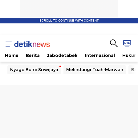
SCROLL TO CONTINUE WITH CONTENT
Home
Berita
Jabodetabek
Internasional
Huku
Nyago Bumi Sriwijaya
Melindungi Tuah-Marwah
Ba