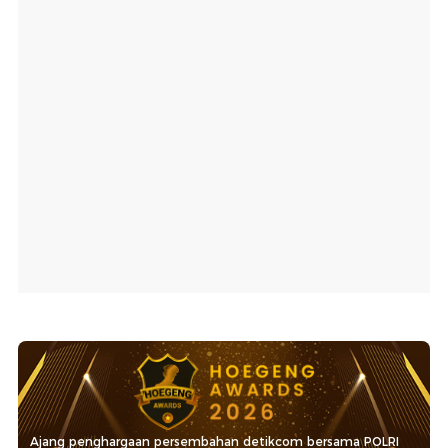
Ajang penghargaan persembahan detikcom bersama POLRI