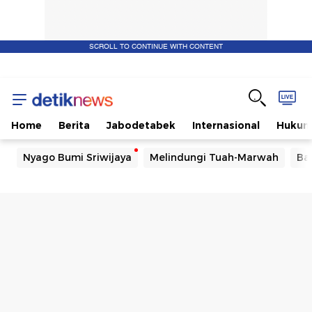
SCROLL TO CONTINUE WITH CONTENT
Home
Berita
Jabodetabek
Internasional
Huku
Nyago Bumi Sriwijaya
Melindungi Tuah-Marwah
Ba