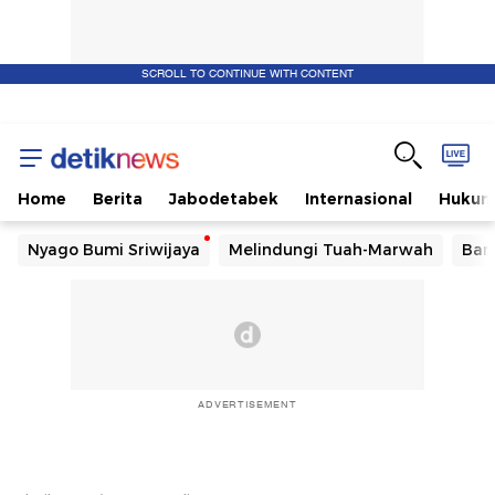
SCROLL TO CONTINUE WITH CONTENT
Home
Berita
Jabodetabek
Internasional
Huku
Nyago Bumi Sriwijaya
Melindungi Tuah-Marwah
Ban
ADVERTISEMENT