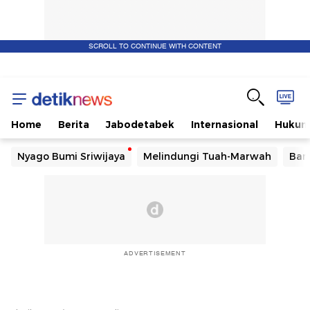
SCROLL TO CONTINUE WITH CONTENT
Home
Berita
Jabodetabek
Internasional
Huku
Nyago Bumi Sriwijaya
Melindungi Tuah-Marwah
Ban
ADVERTISEMENT