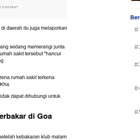
H CONTENT
Ber
di daerah itu juga melaporkan
#
 yang sedang memerangi junta
#
umah sakit tersebut "hancur
g.
#
arena rumah sakit terkena
 Kha.
#
tidak dapat dihubungi untuk
#
erbakar di Goa
 setelah kebakaran klub malam