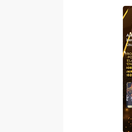
Aj
be
Usu