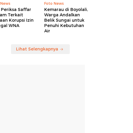
 News
Foto News
Periksa Saffar
Kemarau di Boyolali,
am Terkait
Warga Andalkan
an Korupsi Izin
Belik Sungai untuk
ggal WNA
Penuhi Kebutuhan
Air
Lihat Selengkapnya