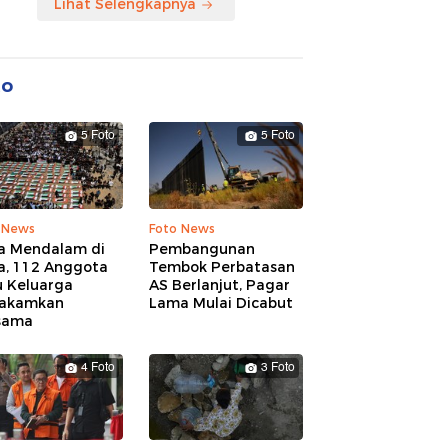
Lihat Selengkapnya
to
5 Foto
5 Foto
 News
Foto News
a Mendalam di
Pembangunan
a, 112 Anggota
Tembok Perbatasan
u Keluarga
AS Berlanjut, Pagar
akamkan
Lama Mulai Dicabut
sama
4 Foto
3 Foto