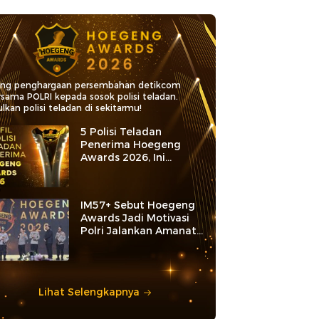
ang penghargaan persembahan detikcom
rsama POLRI kepada sosok polisi teladan.
lkan polisi teladan di sekitarmu!
5 Polisi Teladan
Penerima Hoegeng
Awards 2026, Ini
Kategori dan Kiprahnya
IM57+ Sebut Hoegeng
Awards Jadi Motivasi
Polri Jalankan Amanat
Konstitusi
Lihat Selengkapnya