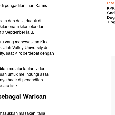
Foto
di pengadilan, hari Kamis
KPK 
God
Duga
eja dan dasi, duduk di
Tin
itar enam kilometer dari
 10 September lalu.
uru yang menewaskan Kirk
Utah Valley University di
ity, saat Kirk berdebat dengan
lan melalui tautan video
san untuk melindungi asas
nya hadir di pengadilan
cara fisik.
 sebagai Warisan
sukkan masakan Italia