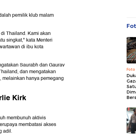
alah pemilik klub malam
Fo
 di Thailand. Kami akan
 singkat," kata Menteri
rtawan di ibu kota
engatakan Saurabh dan Gaurav
Foto
 Thailand, dan mengatakan
Duk
ut, melainkan hanya pemegang
Gaz
Sat
Dim
ie Kirk
Ber
duh membunuh aktivis
, berupaya membatasi akses
 adil.