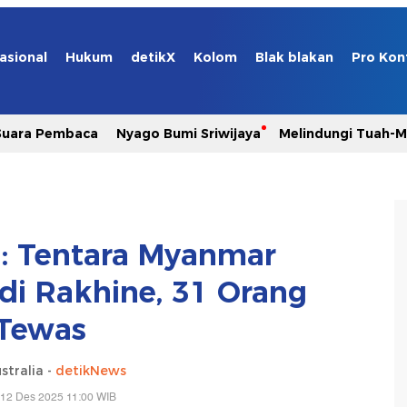
asional
Hukum
detikX
Kolom
Blak blakan
Pro Kon
Suara Pembaca
Nyago Bumi Sriwijaya
Melindungi Tuah-
ni: Tentara Myanmar
i Rakhine, 31 Orang
Tewas
stralia -
detikNews
 12 Des 2025 11:00 WIB