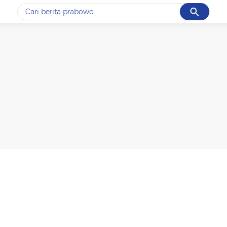
Cancel
Yang sedang ramai dicari
#1
data live draw sgp
#2
gempa hari ini
#3
prabowo
#4
iran
#5
demo
Promoted
Terakhir yang dicari
Loading...