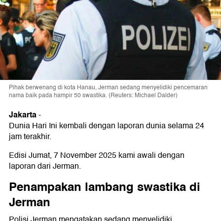
Pihak berwenang di kota Hanau, Jerman sedang menyelidiki pencemaran
nama baik pada hampir 50 swastika. (Reuters: Michael Dalder)
Jakarta
-
Dunia Hari Ini kembali dengan laporan dunia selama 24
jam terakhir.
Edisi Jumat, 7 November 2025 kami awali dengan
laporan dari Jerman.
Penampakan lambang swastika di
Jerman
Polisi Jerman mengatakan sedang menyelidiki