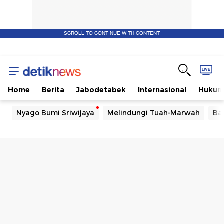
SCROLL TO CONTINUE WITH CONTENT
Home
Berita
Jabodetabek
Internasional
Huku
Nyago Bumi Sriwijaya
Melindungi Tuah-Marwah
Ba