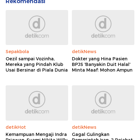
Rekomendasi
Sepakbola
detikNews
Oezil sampai Vozinha,
Dokter yang Hina Pasien
Mereka yang Pindah Klub
BPJS 'Banyakin Duit Halal'
Usai Bersinar di Piala Dunia
Minta Maaf: Mohon Ampun
detikHot
detikNews
Kemampuan Mengaji Indra
Gagal Gulingkan
Priawan, Suami Nikita Willy
Pemerintah Iran, 2 Pejabat