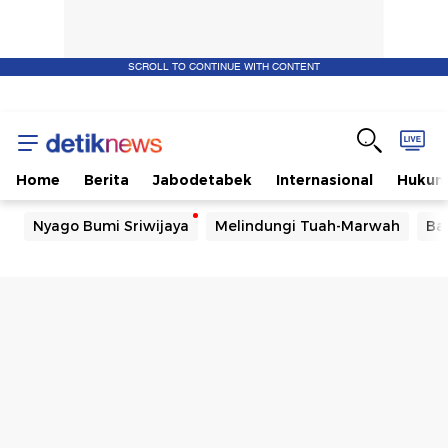
SCROLL TO CONTINUE WITH CONTENT
Home
Berita
Jabodetabek
Internasional
Huku
Nyago Bumi Sriwijaya
Melindungi Tuah-Marwah
Ba