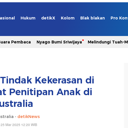
asional
Hukum
detikX
Kolom
Blak blakan
Pro Kon
Suara Pembaca
Nyago Bumi Sriwijaya
Melindungi Tuah-
Tindak Kekerasan di
t Penitipan Anak di
ustralia
stralia -
detikNews
 25 Mar 2025 12:20 WIB