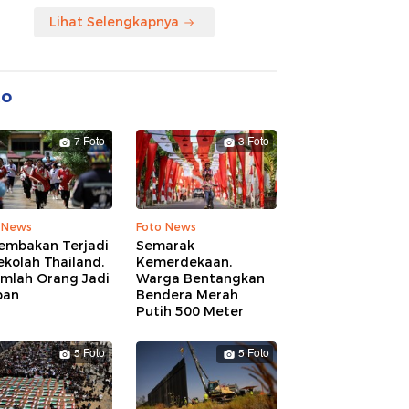
Lihat Selengkapnya
to
7 Foto
3 Foto
 News
Foto News
embakan Terjadi
Semarak
ekolah Thailand,
Kemerdekaan,
umlah Orang Jadi
Warga Bentangkan
ban
Bendera Merah
Putih 500 Meter
5 Foto
5 Foto