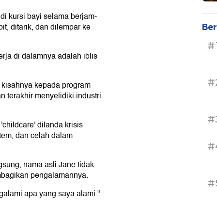
di kursi bayi selama berjam-
t, ditarik, dan dilempar ke
Ber
#
rja di dalamnya adalah iblis
#
n kisahnya kepada program
terakhir menyelidiki industri
#
childcare' dilanda krisis
tem, dan celah dalam
#
sung, nama asli Jane tidak
membagikan pengalamannya.
#
galami apa yang saya alami."