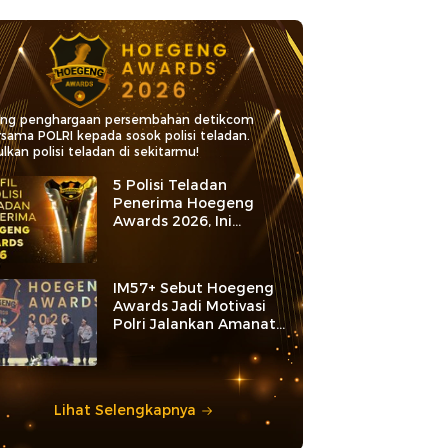
ang penghargaan persembahan detikcom
rsama POLRI kepada sosok polisi teladan.
lkan polisi teladan di sekitarmu!
5 Polisi Teladan
Penerima Hoegeng
Awards 2026, Ini
Kategori dan Kiprahnya
IM57+ Sebut Hoegeng
Awards Jadi Motivasi
Polri Jalankan Amanat
Konstitusi
Lihat Selengkapnya