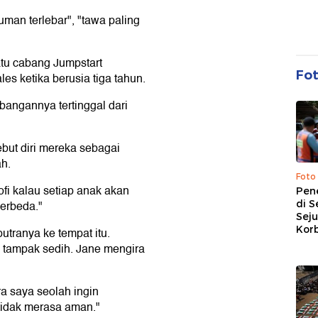
man terlebar", "tawa paling
satu cabang Jumpstart
Fo
s ketika berusia tiga tahun.
mbangannya tertinggal dari
but diri mereka sebagai
h.
Foto
fi kalau setiap anak akan
Pen
di S
erbeda."
Sej
Kor
utranya ke tempat itu.
 tampak sedih. Jane mengira
tra saya seolah ingin
 tidak merasa aman."