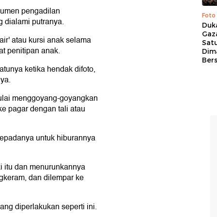
dokumen pengadilan
Foto
 dialami putranya.
Duk
Gaz
air' atau kursi anak selama
Sat
t penitipan anak.
Dim
Ber
satunya ketika hendak difoto,
ya.
 mulai menggoyang-goyangkan
ke pagar dengan tali atau
kepadanya untuk hiburannya
aki itu dan menurunkannya
ngkeram, dan dilempar ke
ng diperlakukan seperti ini.