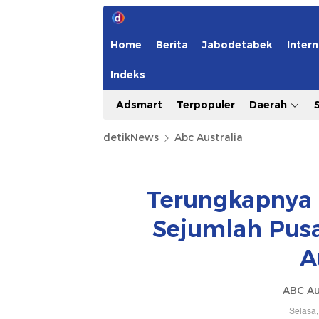
Home
Berita
Jabodetabek
Intern
Indeks
Adsmart
Terpopuler
Daerah
detikNews
Abc Australia
Terungkapnya 
Sejumlah Pusa
A
ABC Au
Selasa,