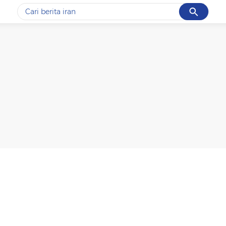
Cancel
Yang sedang ramai dicari
#1
piala presiden 2026
#2
prabowo
#3
gempa hari ini
#4
demo
#5
iran
Promoted
Terakhir yang dicari
Loading...