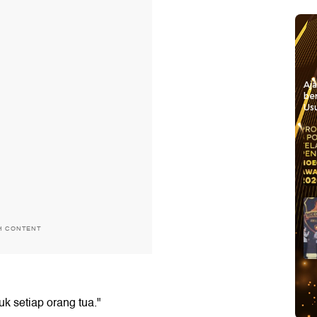
Aj
be
Usu
H CONTENT
k setiap orang tua."