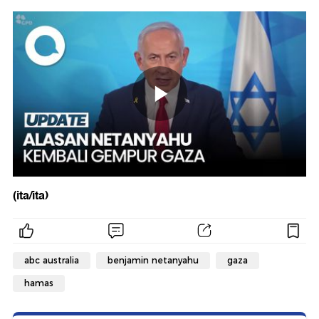
(ita/ita)
abc australia
benjamin netanyahu
gaza
hamas