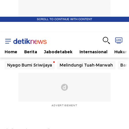
SCROLL TO CONTINUE WITH CONTENT
Home
Berita
Jabodetabek
Internasional
Huku
Nyago Bumi Sriwijaya
Melindungi Tuah-Marwah
Ban
ADVERTISEMENT