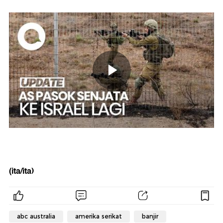
(ita/ita)
abc australia
amerika serikat
banjir