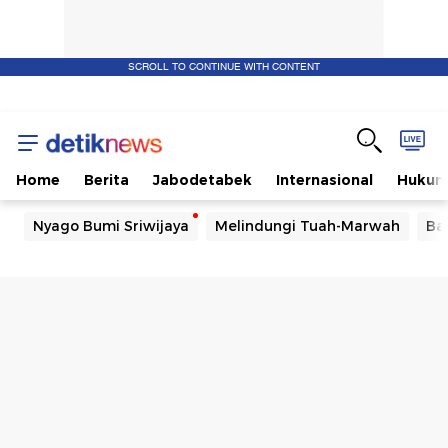
SCROLL TO CONTINUE WITH CONTENT
Home
Berita
Jabodetabek
Internasional
Huku
Nyago Bumi Sriwijaya
Melindungi Tuah-Marwah
Ba