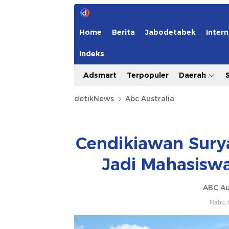
Home
Berita
Jabodetabek
Intern
Indeks
Adsmart
Terpopuler
Daerah
detikNews
Abc Australia
Cendikiawan Surya
Jadi Mahasisw
ABC Au
Rabu, 