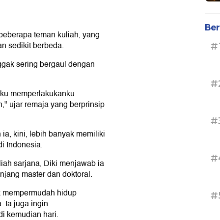
Ber
beberapa teman kuliah, yang
n sedikit berbeda.
#
gak sering bergaul dengan
#
anku memperlakukanku
" ujar remaja yang berprinsip
#
, kini, lebih banyak memiliki
i Indonesia.
#
liah sarjana, Diki menjawab ia
enjang master dan doktoral.
uk mempermudah hidup
#
 Ia juga ingin
i kemudian hari.