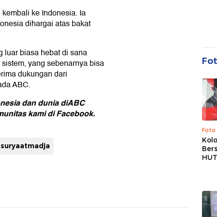
 kembali ke Indonesia. Ia
onesia dihargai atas bakat
 luar biasa hebat di sana
Fo
u sistem, yang sebenarnya bisa
erima dukungan dari
pada ABC.
onesia dan dunia di
ABC
unitas kami di Facebook
.
Foto
Kolo
 suryaatmadja
Ber
HUT