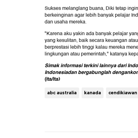
Sukses melanglang buana, Diki tetap ingin
berkeinginan agar lebih banyak pelajar Ind
dan usaha mereka.
"Karena aku yakin ada banyak pelajar yang
yang kesulitan, baik secara keuangan ata
berprestasi lebih tinggi kalau mereka men
lingkungan atau pemerintah," katanya ke
Simak informasi terkini lainnya dari Ind
Indonesia
dan bergabunglah dengan
kom
(ita/ita)
abc australia
kanada
cendikiawan