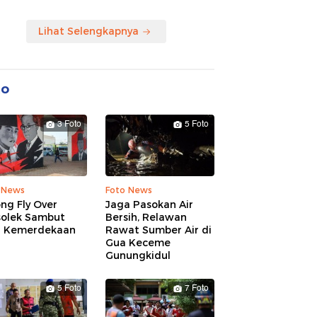
Lihat Selengkapnya
to
3 Foto
5 Foto
 News
Foto News
ng Fly Over
Jaga Pasokan Air
solek Sambut
Bersih, Relawan
 Kemerdekaan
Rawat Sumber Air di
Gua Keceme
Gunungkidul
5 Foto
7 Foto