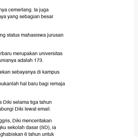
nya cemerlang. Ia juga
nya yang sebagian besar
ang status mahasiswa jurusan
terbaru merupakan universitas
dunianya adalah 173.
-rekan sebayanya di kampus.
bukanlah hal baru bagi remaja
 Diki selama tiga tahun
bungi Diki lewat email.
gris, Diki menceritakan
ku sekolah dasar (SD), ia
nghabiskan 6 tahun untuk