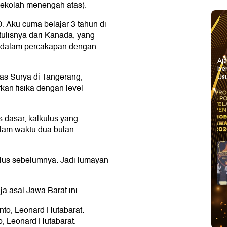
ekolah menengah atas).
D. Aku cuma belajar 3 tahun di
tulisnya dari Kanada, yang
a dalam percakapan dengan
Aj
be
tas Surya di Tangerang,
Usu
kan fisika dengan level
s dasar, kalkulus yang
alam waktu dua bulan
ulus sebelumnya. Jadi lumayan
ja asal Jawa Barat ini.
o, Leonard Hutabarat.