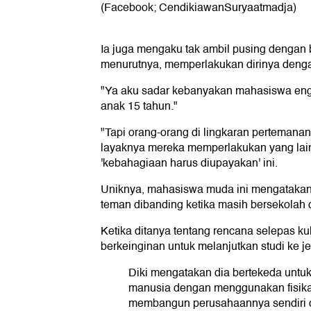
(Facebook; CendikiawanSuryaatmadja)
Ia juga mengaku tak ambil pusing dengan 
menurutnya, memperlakukan dirinya denga
"Ya aku sadar kebanyakan mahasiswa eng
anak 15 tahun."
"Tapi orang-orang di lingkaran perteman
layaknya mereka memperlakukan yang lain,
'kebahagiaan harus diupayakan' ini.
Uniknya, mahasiswa muda ini mengatakan ia
teman dibanding ketika masih bersekolah d
Ketika ditanya tentang rencana selepas ku
berkeinginan untuk melanjutkan studi ke j
Diki mengatakan dia bertekeda unt
manusia dengan menggunakan fisika.
membangun perusahaannya sendiri d