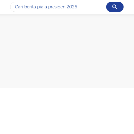
Cancel
Yang sedang ramai dicari
#1
data live draw sgp
#2
piala presiden 2026
#3
prabowo
#4
iran
#5
gempa hari ini
Promoted
Terakhir yang dicari
Loading...