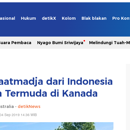
asional
Hukum
detikX
Kolom
Blak blakan
Pro Kon
Suara Pembaca
Nyago Bumi Sriwijaya
Melindungi Tuah-
atmadja dari Indonesia
a Termuda di Kanada
stralia -
detikNews
04 Sep 2019 14:36 WIB