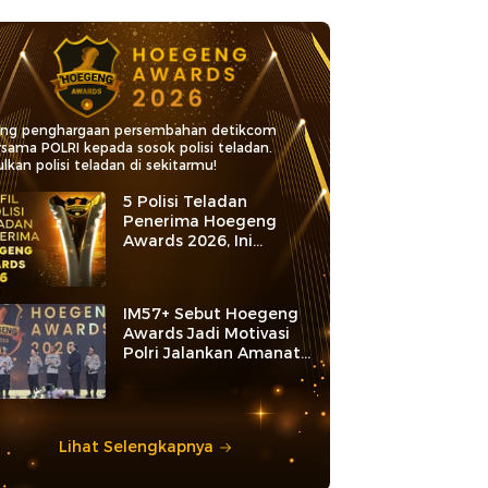
ang penghargaan persembahan detikcom
rsama POLRI kepada sosok polisi teladan.
lkan polisi teladan di sekitarmu!
5 Polisi Teladan
Penerima Hoegeng
Awards 2026, Ini
Kategori dan Kiprahnya
IM57+ Sebut Hoegeng
Awards Jadi Motivasi
Polri Jalankan Amanat
Konstitusi
Lihat Selengkapnya