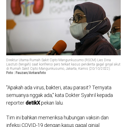
Direktur Utama Rumah Sakit Cipto Mangunkusumo (RSCM) Lies Dina
Liastuti (tengah) saat konfrensi pers terkait kasus penderita gagal ginjal akut
di Rumah Sakit Cipto Mangunkusumo, Jakarta, Kamis (20/10/2022).
Foto : Fauzan/Antarafoto
"Apakah ada virus, bakteri, atau parasit? Ternyata
semuanya nggak ada," kata Dokter Syahril kepada
reporter
detikX
pekan lalu.
Tim ini bahkan memeriksa hubungan vaksin dan
infeksi COVID-19 dengan kasus gagal ginjal