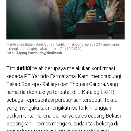
Menteri Kesehatan Budi Gunadi Sadikin mengungkap ada 241 anak yang
terjangkit gagal ginjal akut, Jumat (21/10/2022).
Foto : Agung Pambudhy/detikcom
Tim
detikX
telah berupaya melakukan konfirmasi
kepada PT Yarindo Farmatama. Kami menghubungi
Tekad Soetopo Raharjo dan Thomas Candra, yang
nama dan kontaknya tercatat di E-Katalog LKPP,
sebagai representasi perusahaan tersebut. Tekad,
yang mengaku tak mengikuti isu terkini, enggan
berkomentar karena dia hanya sales cabang Bekasi.
Sedangkan Thomas mengaku sudah tak bekerja di