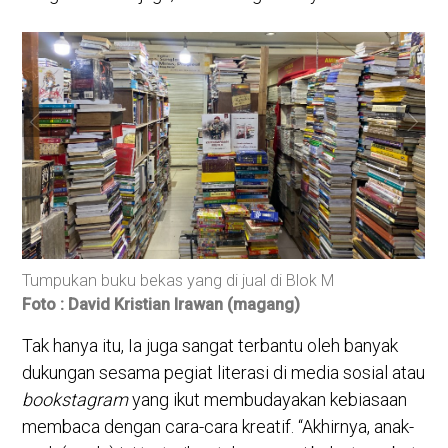
Buku buku yang di jual ada yang di obral murah
Ban
Foto : David Kristian Irawan (magang)
Fot
Tak hanya itu, Ia juga sangat terbantu oleh banyak
dukungan sesama pegiat literasi di media sosial atau
bookstagram
yang ikut membudayakan kebiasaan
membaca dengan cara-cara kreatif. “Akhirnya, anak-