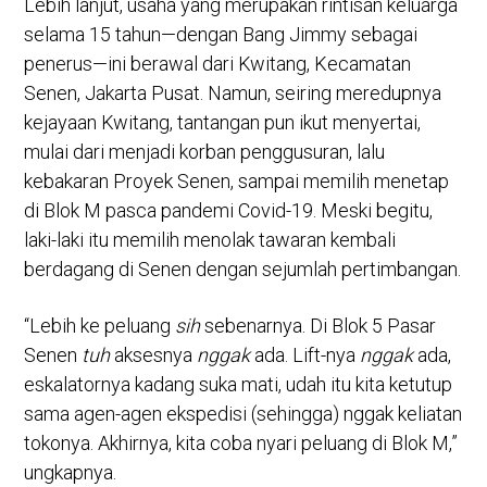
Lebih lanjut, usaha yang merupakan rintisan keluarga
selama 15 tahun—dengan Bang Jimmy sebagai
penerus—ini berawal dari Kwitang, Kecamatan
Senen, Jakarta Pusat. Namun, seiring meredupnya
kejayaan Kwitang, tantangan pun ikut menyertai,
mulai dari menjadi korban penggusuran, lalu
kebakaran Proyek Senen, sampai memilih menetap
di Blok M pasca pandemi Covid-19. Meski begitu,
laki-laki itu memilih menolak tawaran kembali
berdagang di Senen dengan sejumlah pertimbangan.
“Lebih ke peluang
sih
sebenarnya. Di Blok 5 Pasar
Senen
tuh
aksesnya
nggak
ada. Lift-nya
nggak
ada,
eskalatornya kadang suka mati, udah itu kita ketutup
sama agen-agen ekspedisi (sehingga) nggak keliatan
tokonya. Akhirnya, kita coba nyari peluang di Blok M,”
ungkapnya.