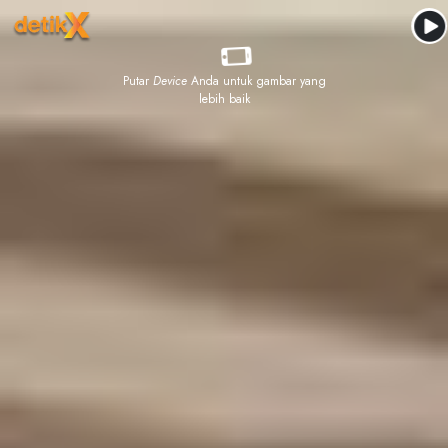
Putar
Device
Anda untuk gambar yang
lebih baik