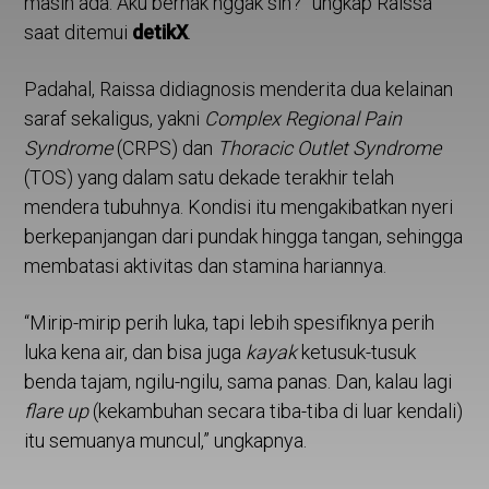
masih ada. Aku berhak nggak sih?” ungkap Raissa
saat ditemui
detikX
.
Padahal, Raissa didiagnosis menderita dua kelainan
saraf sekaligus, yakni
Complex Regional Pain
Syndrome
(CRPS) dan
Thoracic Outlet Syndrome
(TOS) yang dalam satu dekade terakhir telah
mendera tubuhnya. Kondisi itu mengakibatkan nyeri
berkepanjangan dari pundak hingga tangan, sehingga
membatasi aktivitas dan stamina hariannya.
“Mirip-mirip perih luka, tapi lebih spesifiknya perih
luka kena air, dan bisa juga
kayak
ketusuk-tusuk
benda tajam, ngilu-ngilu, sama panas. Dan, kalau lagi
flare
up
(kekambuhan secara tiba-tiba di luar kendali)
itu semuanya muncul,” ungkapnya.