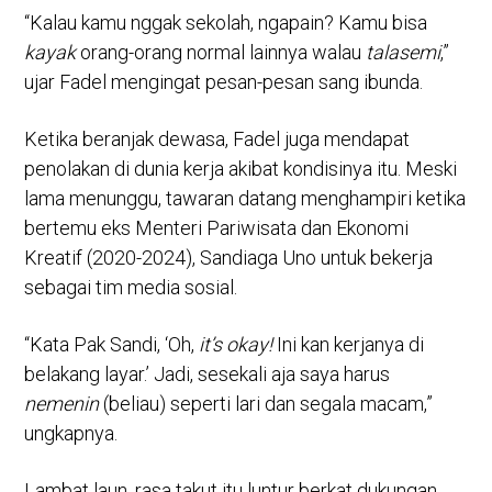
“Kalau kamu nggak sekolah, ngapain? Kamu bisa
kayak
orang-orang normal lainnya walau
talasemi
,”
ujar Fadel mengingat pesan-pesan sang ibunda.
Ketika beranjak dewasa, Fadel juga mendapat
penolakan di dunia kerja akibat kondisinya itu. Meski
lama menunggu, tawaran datang menghampiri ketika
bertemu eks Menteri Pariwisata dan Ekonomi
Kreatif (2020-2024), Sandiaga Uno untuk bekerja
sebagai tim media sosial.
“Kata Pak Sandi, ‘Oh,
it’s okay!
Ini kan kerjanya di
belakang layar.’ Jadi, sesekali aja saya harus
nemenin
(beliau) seperti lari dan segala macam,”
ungkapnya.
Lambat laun, rasa takut itu luntur berkat dukungan