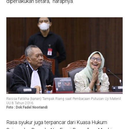
diperlakukan setara,” harapnya.
Raissa Fatikha (kanan) Tampak Riang saat Pembacaan Putusan Uji Materiil
UU 8 Tahun 2016.
Foto : Dok Fadel Nooriandi
Rasa syukur juga terpancar dari Kuasa Hukum