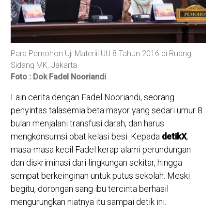
Direktur Jenderal Rehabilitasi Sosial, Supomo Memberi
Fad
Keterangan dalam Sidang Uji Materiil UU 8 Tahun 2016.
men
Foto : Dok Fadel Nooriandi
Fo
Lain cerita dengan Fadel Nooriandi, seorang
penyintas talasemia beta mayor yang sedari umur 8
bulan menjalani transfusi darah, dan harus
mengkonsumsi obat kelasi besi. Kepada
detikX
,
masa-masa kecil Fadel kerap alami perundungan
dan diskriminasi dari lingkungan sekitar, hingga
sempat berkeinginan untuk putus sekolah. Meski
begitu, dorongan sang ibu tercinta berhasil
mengurungkan niatnya itu sampai detik ini.