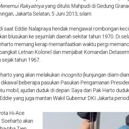
 Menemui Rakyatnya
yang ditulis Mahpudi di Gedung Grana
ingan, Jakarta Selatan, 5 Juni 2013, silam.
di saat Eddie Nalapraya hendak mengawal rombongan kec
an blusukan ke sejumlah daerah sekitar tahun 1970. Di sel
eharto memang kerap memanfaatkan waktu pergi memancing
rpangkat Letnan Kolonel dan menjabat Komandan Detase
 sejak tahun 1967.
arto yang akan melakukan
incognito
(kunjungan diam-dia
ya dikawal beberapa pasukan Pasukan Pengamanan Preside
satu mobil, ajudan duduk di depan. Saya dan Pak Harto duduk 
 Eddie yang juga mantan Wakil Gubernur DKI Jakarta period
yota Hi-Ace
 Soeharto akan
iba-tiba Tien