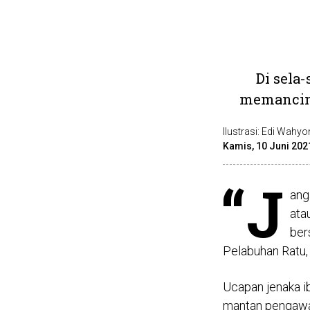
Di sela
memancing
Ilustrasi: Edi Wahy
Kamis, 10 Juni 202
“J
ang
ata
ber
Pelabuhan Ratu,
Ucapan jenaka ib
mantan pengawa