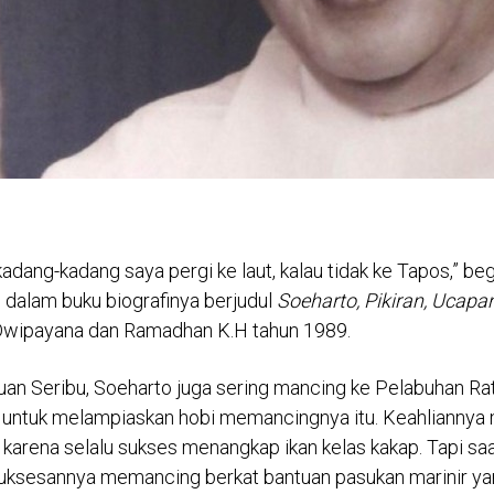
, kadang-kadang saya pergi ke laut, kalau tidak ke Tapos,” be
 dalam buku biografinya berjudul
Soeharto, Pikiran, Ucap
 Dwipayana dan Ramadhan K.H tahun 1989.
uan Seribu, Soeharto juga sering mancing ke Pelabuhan Rat
 untuk melampiaskan hobi memancingnya itu. Keahliannya
 karena selalu sukses menangkap ikan kelas kakap. Tapi saa
suksesannya memancing berkat bantuan pasukan marinir ya