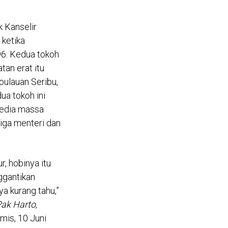
 Kanselir
ketika
96. Kedua tokoh
an erat itu
pulauan Seribu,
ua tokoh ini
media massa
tiga menteri dan
r, hobinya itu
ggantikan
ya kurang tahu,”
Pak Harto
,
amis, 10 Juni