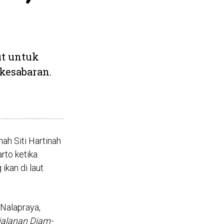
ut untuk
kesabaran.
ah Siti Hartinah
rto ketika
kan di laut
 Nalapraya,
rjalanan Diam-