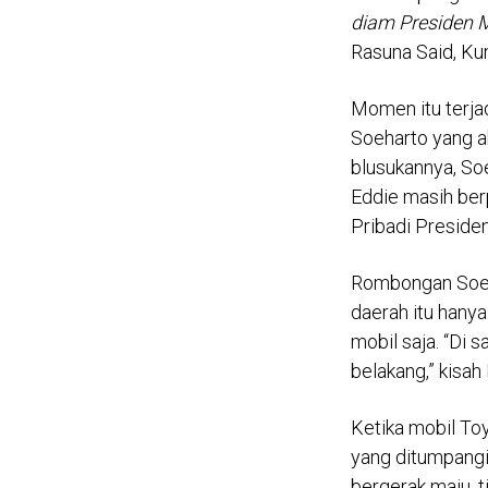
diam Presiden
Rasuna Said, Kun
Momen itu terja
Soeharto yang ak
blusukannya, So
Eddie masih be
Pribadi Presiden
Rombongan Soeh
daerah itu han
mobil saja. “Di 
belakang,” kisah
Ketika mobil To
yang ditumpangi
bergerak maju, t