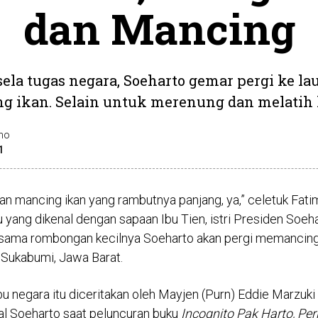
dan Mancing
-sela tugas negara, Soeharto gemar pergi ke la
 ikan. Selain untuk merenung dan melatih 
ono
1
an mancing ikan yang rambutnya panjang, ya,” celetuk Fatim
u yang dikenal dengan sapaan Ibu Tien, istri Presiden Soeha
sama rombongan kecilnya Soeharto akan pergi memancing i
 Sukabumi, Jawa Barat.
u negara itu diceritakan oleh Mayjen (Purn) Eddie Marzuki
l Soeharto saat peluncuran buku
Incognito Pak Harto, Pe