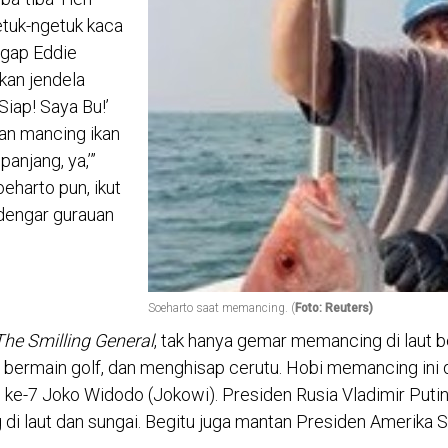
tuk-ngetuk kaca
igap Eddie
kan jendela
Siap! Saya Bu!’
gan mancing ikan
anjang, ya,’”
eharto pun, ikut
engar gurauan
Soeharto saat memancing. (
Foto: Reuters)
The Smilling General
, tak hanya gemar memancing di laut b
bermain golf, dan menghisap cerutu. Hobi memancing ini di
 ke-7 Joko Widodo (Jokowi). Presiden Rusia Vladimir Putin
di laut dan sungai. Begitu juga mantan Presiden Amerika 