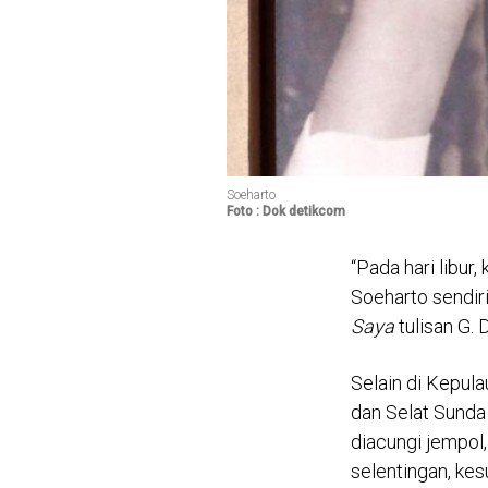
Soeharto
Foto : Dok detikcom
“Pada hari libur
Soeharto sendiri
Saya
tulisan G.
Selain di Kepula
dan Selat Sunda
diacungi jempol,
selentingan, ke