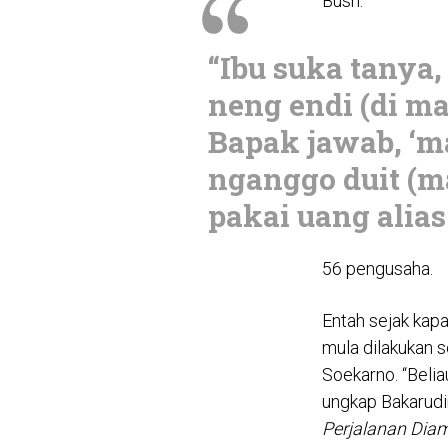
Bush.
“Ibu suka tanya
neng endi (di ma
Bapak jawab, ‘
nganggo duit (
pakai uang alias 
56 pengusaha.
Entah sejak kapa
mula dilakukan 
Soekarno. “Belia
ungkap Bakarudin
Perjalanan Dia