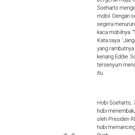
Soeharto menge
mobil. Dengan s
segera menurun
kaca mobilnya. “’
Kata saya. ‘Jan
yang rambutnya p
kenang Eddie. So
tersenyum mend
itu.
Hobi Soeharto,
hobi menembak, 
oleh Presiden RI
hobi memancing 