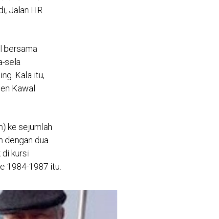
di, Jalan HR
il bersama
a-sela
. Kala itu,
men Kawal
m) ke sejumlah
n dengan dua
di kursi
e 1984-1987 itu.