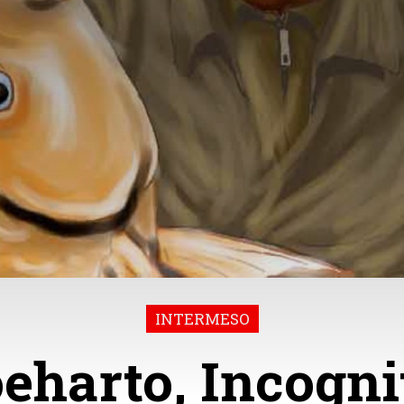
INTERMESO
eharto, Incogni