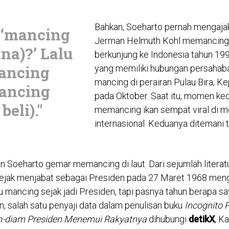
Bahkan, Soeharto pernah mengajak
, ‘mancing
Jerman Helmuth Kohl memancing 
na)?’ Lalu
berkunjung ke Indonesia tahun 19
mancing
yang memiliki hubungan persahabat
mancing di perairan Pulau Bira, Ke
mancing
pada Oktober. Saat itu, momen ked
beli)."
memancing ikan sempat viral di 
internasional. Keduanya ditemani 
n Soeharto gemar memancing di laut. Dari sejumlah literatu
sejak menjabat sebagai Presiden pada 27 Maret 1968 men
u mancing sejak jadi Presiden, tapi pasnya tahun berapa sa
, salah satu penyaji data dalam penulisan buku
Incognito 
m-diam Presiden Menemui Rakyatnya
dihubungi
detikX
, K