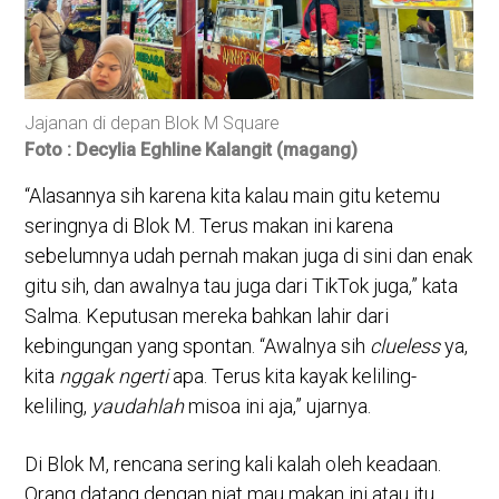
Para pengunjung menunggu waktu magrib
Foto : Decylia Eghline Kalangit (magang)
“Alasannya sih karena kita kalau main gitu ketemu
seringnya di Blok M. Terus makan ini karena
sebelumnya udah pernah makan juga di sini dan enak
gitu sih, dan awalnya tau juga dari TikTok juga,” kata
Salma. Keputusan mereka bahkan lahir dari
kebingungan yang spontan. “Awalnya sih
clueless
ya,
kita
nggak
ngerti
apa. Terus kita kayak keliling-
keliling,
yaudahlah
misoa ini aja,” ujarnya.
Di Blok M, rencana sering kali kalah oleh keadaan.
Orang datang dengan niat mau makan ini atau itu,