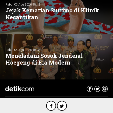
Rabu, 05 Agu 2026 18:42
Jejak Kematian Sutrimo di Klinik
Kecantikan
Rabu, 05 Agu 2026 18:38
Meneladani Sosok Jenderal
Hoegeng di Era Modern
Copyright @ 2026 detikcom, All right reserved
Redaksi
·
Pedoman Media
Siber
·
Karir
·
Kotak Pos
·
Privacy Policy
·
Disclaimer