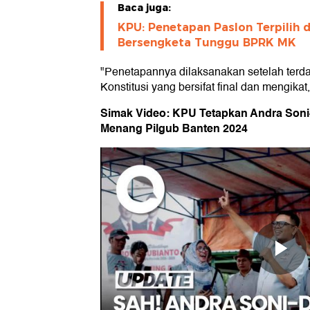
Baca juga:
KPU: Penetapan Paslon Terpilih 
Bersengketa Tunggu BPRK MK
"Penetapannya dilaksanakan setelah ter
Konstitusi yang bersifat final dan mengika
Simak Video: KPU Tetapkan Andra Son
Menang Pilgub Banten 2024