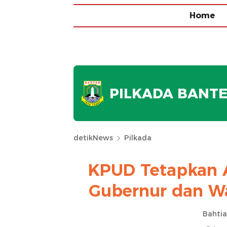
Home
PILKADA BANT
detikNews
Pilkada
KPUD Tetapkan A
Gubernur dan Wa
Bahtiar