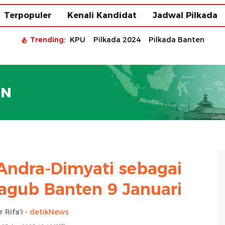
Terpopuler
Kenali Kandidat
Jadwal Pilkada
Trending:
KPU
Pilkada 2024
Pilkada Banten
EN
ndra-Dimyati sebagai
gub Banten 9 Januari
 Rifa'i -
detikNews