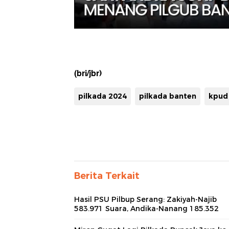
(bri/jbr)
pilkada 2024
pilkada banten
kpud
Berita Terkait
Hasil PSU Pilbup Serang: Zakiyah-Najib
583.971 Suara, Andika-Nanang 185.352