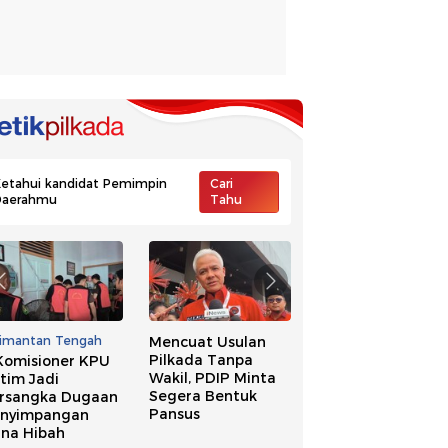
etahui kandidat Pemimpin
Cari
Daerahmu
Tahu
limantan Tengah
Mencuat Usulan
Ide Pilkada Tanpa
Pilkada Tanpa
Wakil, NasDem
Komisioner KPU
Wakil, PDIP Minta
Singgung Banyak
tim Jadi
Segera Bentuk
Kepala Daerah
rsangka Dugaan
Pansus
Kena OTT
nyimpangan
na Hibah