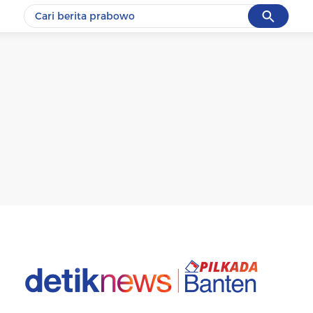
Cancel
Yang sedang ramai dicari
#1
gempa hari ini
#2
gempa
#3
prabowo
#4
iran
#5
demo
Promoted
Terakhir yang dicari
Loading...