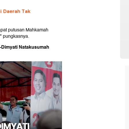
di Daerah Tak
dapat putusan Mahkamah
t," pungkasnya.
i-Dimyati Natakusumah