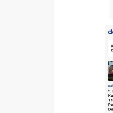
K
PKB Dukung
Marak OTT Kepala
Ka
Usulan Perkuat
Daerah, Golkar
5 
Sekolah Partai:
Persoalkan Biaya
Ko
Hasilkan Kepala
Mahal di Sistem
Te
Daerah
Sekarang
Pe
Berintegritas
Da