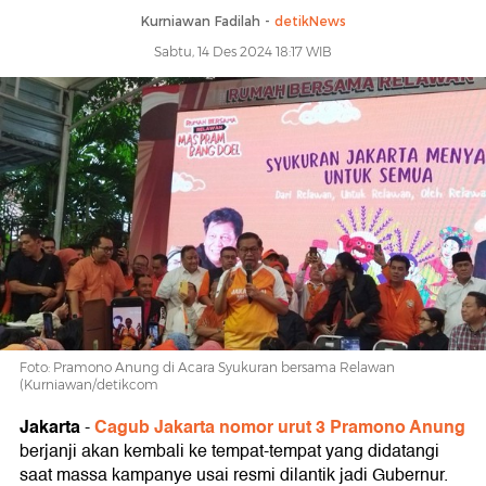
Kurniawan Fadilah -
detikNews
Sabtu, 14 Des 2024 18:17 WIB
Foto: Pramono Anung di Acara Syukuran bersama Relawan
(Kurniawan/detikcom
Jakarta
Cagub Jakarta nomor urut 3 Pramono Anung
-
berjanji akan kembali ke tempat-tempat yang didatangi
saat massa kampanye usai resmi dilantik jadi Gubernur.