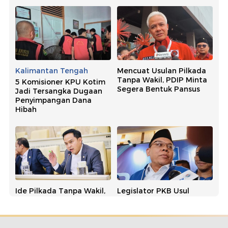
Kalimantan Tengah
Mencuat Usulan Pilkada
Tanpa Wakil, PDIP Minta
5 Komisioner KPU Kotim
Segera Bentuk Pansus
Jadi Tersangka Dugaan
Penyimpangan Dana
Hibah
Ide Pilkada Tanpa Wakil,
Legislator PKB Usul
NasDem Singgung
Pilkada Tanpa Wakil, PAN:
Banyak Kepala Daerah
Usulan Bagus dan
Kena OTT
Simpatik