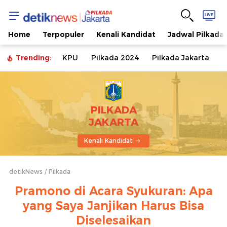
Home
Terpopuler
Kenali Kandidat
Jadwal Pilkada
Trending:
KPU
Pilkada 2024
Pilkada Jakarta
PILKADA
JAKARTA
Kenali Kandidat
detikNews
Pilkada
Pramono di Acara Syukuran: Apa
yang Saya Janjikan Harus Bisa
Diselesaikan