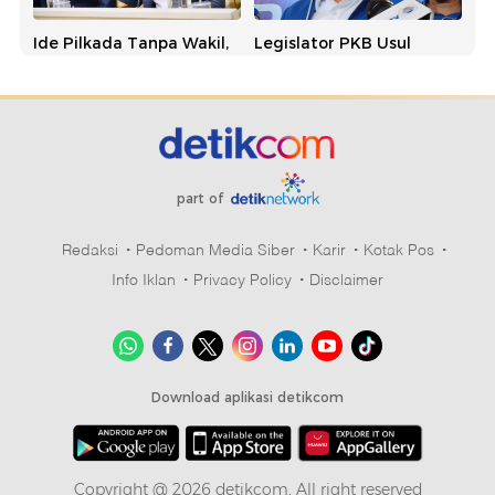
Ide Pilkada Tanpa Wakil,
Legislator PKB Usul
NasDem Singgung
Pilkada Tanpa Wakil, PAN:
Banyak Kepala Daerah
Usulan Bagus dan
Kena OTT
Simpatik
part of
Redaksi
Pedoman Media Siber
Karir
Kotak Pos
Info Iklan
Privacy Policy
Disclaimer
PKB Dukung Usulan
Marak OTT Kepala
Perkuat Sekolah Partai:
Daerah, Golkar
Hasilkan Kepala Daerah
Persoalkan Biaya Mahal
Berintegritas
di Sistem Sekarang
Download aplikasi detikcom
Copyright @ 2026 detikcom, All right reserved