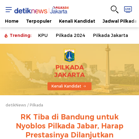
Home
Terpopuler
Kenali Kandidat
Jadwal Pilkada
Trending:
KPU
Pilkada 2024
Pilkada Jakarta
PILKADA
JAKARTA
Kenali Kandidat
detikNews
Pilkada
RK Tiba di Bandung untuk
Nyoblos Pilkada Jabar, Harap
Prestasinya Dilanjutkan