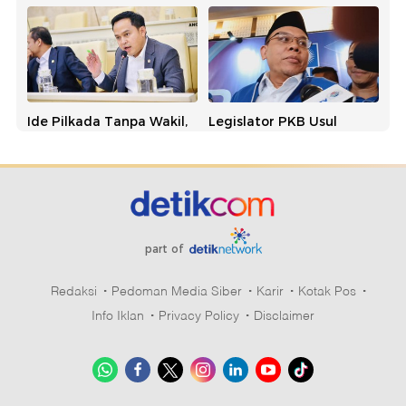
Ide Pilkada Tanpa Wakil,
Legislator PKB Usul
NasDem Singgung
Pilkada Tanpa Wakil, PAN:
Banyak Kepala Daerah
Usulan Bagus dan
Kena OTT
Simpatik
part of
Redaksi
Pedoman Media Siber
Karir
Kotak Pos
Info Iklan
Privacy Policy
Disclaimer
PKB Dukung Usulan
Marak OTT Kepala
Perkuat Sekolah Partai:
Daerah, Golkar
Hasilkan Kepala Daerah
Persoalkan Biaya Mahal
Berintegritas
di Sistem Sekarang