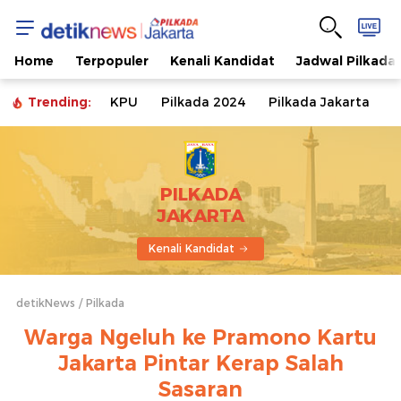
Home
Terpopuler
Kenali Kandidat
Jadwal Pilkada
Trending:
KPU
Pilkada 2024
Pilkada Jakarta
PILKADA
JAKARTA
Kenali Kandidat
detikNews
Pilkada
Warga Ngeluh ke Pramono Kartu
Jakarta Pintar Kerap Salah
Sasaran