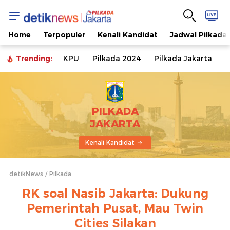
Home
Terpopuler
Kenali Kandidat
Jadwal Pilkada
Trending:
KPU
Pilkada 2024
Pilkada Jakarta
PILKADA
JAKARTA
Kenali Kandidat
detikNews
Pilkada
RK soal Nasib Jakarta: Dukung
Pemerintah Pusat, Mau Twin
Cities Silakan