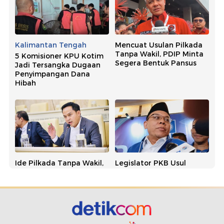
Kalimantan Tengah
Mencuat Usulan Pilkada
Tanpa Wakil, PDIP Minta
5 Komisioner KPU Kotim
Segera Bentuk Pansus
Jadi Tersangka Dugaan
Penyimpangan Dana
Hibah
Ide Pilkada Tanpa Wakil,
Legislator PKB Usul
NasDem Singgung
Pilkada Tanpa Wakil, PAN:
Banyak Kepala Daerah
Usulan Bagus dan
Kena OTT
Simpatik