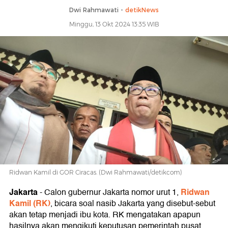
Dwi Rahmawati -
detikNews
Minggu, 13 Okt 2024 13:35 WIB
Ridwan Kamil di GOR Ciracas. (Dwi Rahmawati/detikcom)
Jakarta
Ridwan
-
Calon gubernur Jakarta nomor urut 1,
Kamil (RK)
, bicara soal nasib Jakarta yang disebut-sebut
akan tetap menjadi ibu kota. RK mengatakan apapun
hasilnya akan mengikuti keputusan pemerintah pusat.