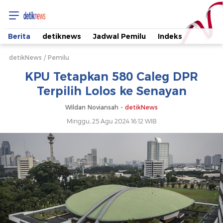
KPU
Tetapkan
Berita
detiknews
Jadwal Pemilu
Indeks
580
detikNews
Pemilu
KPU Tetapkan 580 Caleg DPR
Caleg
Terpilih Lolos ke Senayan
DPR
Wildan Noviansah -
detikNews
Minggu, 25 Agu 2024 16:12 WIB
Terpilih
Lolos
ke
Senayan