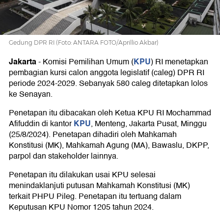
Gedung DPR RI (Foto: ANTARA FOTO/Aprillio Akbar)
Jakarta
KPU
-
Komisi Pemilihan Umum (
) RI menetapkan
pembagian kursi calon anggota legislatif (caleg) DPR RI
periode 2024-2029. Sebanyak 580 caleg ditetapkan lolos
ke Senayan.
Penetapan itu dibacakan oleh Ketua KPU RI Mochammad
KPU
Afifuddin di kantor
, Menteng, Jakarta Pusat, Minggu
(25/8/2024). Penetapan dihadiri oleh Mahkamah
Konstitusi (MK), Mahkamah Agung (MA), Bawaslu, DKPP,
parpol dan stakeholder lainnya.
Penetapan itu dilakukan usai KPU selesai
menindaklanjuti putusan Mahkamah Konstitusi (MK)
terkait PHPU Pileg. Penetapan itu tertuang dalam
Keputusan KPU Nomor 1205 tahun 2024.