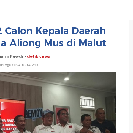
 Calon Kepala Daerah
da Aliong Mus di Malut
hami Fawdi -
detikNews
 09 Agu 2024 16:14 WIB