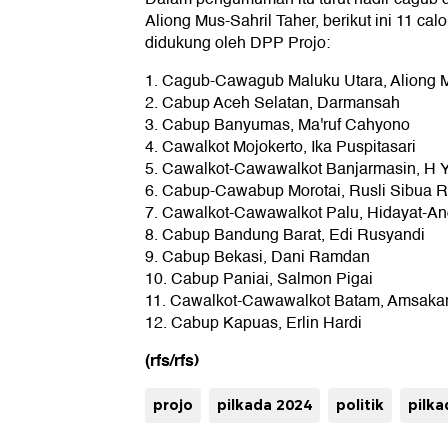
Aliong Mus-Sahril Taher, berikut ini 11 ca
didukung oleh DPP Projo:
1. Cagub-Cawagub Maluku Utara, Aliong M
2. Cabup Aceh Selatan, Darmansah
3. Cabup Banyumas, Ma'ruf Cahyono
4. Cawalkot Mojokerto, Ika Puspitasari
5. Cawalkot-Cawawalkot Banjarmasin, H 
6. Cabup-Cawabup Morotai, Rusli Sibua R
7. Cawalkot-Cawawalkot Palu, Hidayat-An
8. Cabup Bandung Barat, Edi Rusyandi
9. Cabup Bekasi, Dani Ramdan
10. Cabup Paniai, Salmon Pigai
11. Cawalkot-Cawawalkot Batam, Amsaka
12. Cabup Kapuas, Erlin Hardi
(rfs/rfs)
projo
pilkada 2024
politik
pilka