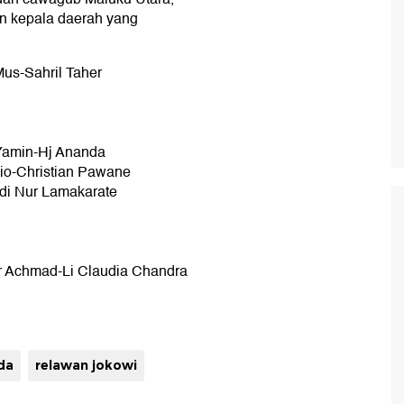
lon kepala daerah yang
us-Sahril Taher
Yamin-Hj Ananda
io-Christian Pawane
di Nur Lamakarate
r Achmad-Li Claudia Chandra
da
relawan jokowi