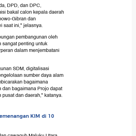
ada, DPD, dan DPC,
si bakal calon kepala daerah
abowo-Gibran dan
saat ini," jelasnya.
mbungan pembangunan oleh
h sangat penting untuk
erperan dalam menjembatani
unan SDM, digitalisasi
pengelolaan sumber daya alam
embicarakan bagaimana
h dan bagaimana Projo dapat
 pusat dan daerah," katanya.
Kemenangan KIM di 10
dan cawagub Maluku Utara,