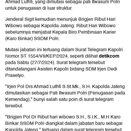
Ahmad Luthfi, yang dimutasi sebagai pati Itwasum Polri
untuk penugasan di luar struktur.
Jenderal Sigit kemudian menunjuk Brigjen Ribut Hari
Wibowo sebagai Kapolda Jateng. Ribut Hari Wibowo
sebelumnya menjabat Kepala Biro Pembinaan Karier
(Karo Binkar) SSDM Polri.
Mutasi jabatan ini tertuang dalam Surat Telegram Kapolri
detikcom
Nomor ST 1554/VII/KEP/2024, seperti dilihat
pada Sabtu (27/7/2024). Surat telegram tersebut
ditandatangani Asisten Kapolri bidang SDM Irjen Dedi
Prasetyo.
"Irjen Pol Drs Ahmad Luthfi S.St.Mk., S.H. Kapolda Jateng
dimutasikan sebagai Pati Itwasum Polri (Penugasan pada
Kemendag)," bunyi salah satu poin di surat telegram
tersebut.
"Brigjen Pol Dr Ribut hari wibowo S.H., S.I.K., M.H Karo
Binkar SSDM Polri diangkat dalam jabatan baru sebagai
Kapolda Jateng," tertuang dalam surat telegram tersebut.