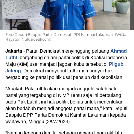
Parpol
KIM
Foto: Deputi Bappilu Partai Demokrat (PD) Kamhar Lakumani. (Wilda
Hayatun Nufus/detikcom)
Jakarta
Ahmad
-
Partai Demokrat menyinggung peluang
Luthfi
bergabung dalam partai politik di Koalisi Indonesia
Pilgub
Maju (KIM) usai menjadi jagoan kubu tersebut di
Jateng
. Demokrat menyebut Luthi mempunyai hak
bergabung ke partai politik usai pensiun dari kepolisian.
"Apakah Pak Luthfi akan menjadi anggota salah satu
partai yang tergabung di KIM? Tentu saja ini berpulang
pada Pak Luthfi, ini hak politik beliau untuk menentukan
akan berlabuh menjadi anggota partai mana," kata Deputi
Bappilu DPP Partai Demokrat Kamhar Lakumani kepada
wartawan, Minggu (28/7/2024).
"Namun terlepas dari itu, sebagai perwira tinggi aktif itu