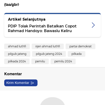
(taa/gbr)
Artikel Selanjutnya
PDIP Tolak Perintah Batalkan Copot
Rahmad Handoyo: Bawaslu Keliru
ahmad luthfi
irjen ahmad luthfi
partai demokrat
pilgub jateng
pilgub jateng 2024
pilkada
pilkada 2024
pemilu
pemilu 2024