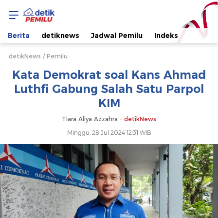
Kata
Demokrat
Berita
detiknews
Jadwal Pemilu
Indeks
soal
detikNews
Pemilu
Kata Demokrat soal Kans Ahmad
Kans
Luthfi Gabung Salah Satu Parpol
KIM
Ahmad
Tiara Aliya Azzahra -
detikNews
Luthfi
Minggu, 28 Jul 2024 12:31 WIB
Gabung
Salah
Satu