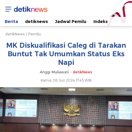
MK
Diskualifikasi
Berita
detiknews
Jadwal Pemilu
Indeks
Caleg
detikNews
Pemilu
MK Diskualifikasi Caleg di Tarakan
di
Buntut Tak Umumkan Status Eks
Napi
Tarakan
Anggi Muliawati -
detikNews
Buntut
Kamis, 06 Jun 2024 17:45 WIB
Tak
Umumkan
Status