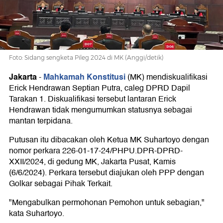
Eks
Napi
Foto: Sidang sengketa Pileg 2024 di MK (Anggi/detik)
Jakarta
Mahkamah Konstitusi
-
(MK) mendiskualifikasi
Erick Hendrawan Septian Putra, caleg DPRD Dapil
Tarakan 1. Diskualifikasi tersebut lantaran Erick
Hendrawan tidak mengumumkan statusnya sebagai
mantan terpidana.
Putusan itu dibacakan oleh Ketua MK Suhartoyo dengan
nomor perkara 226-01-17-24/PHPU.DPR-DPRD-
XXII/2024, di gedung MK, Jakarta Pusat, Kamis
(6/6/2024). Perkara tersebut diajukan oleh PPP dengan
Golkar sebagai Pihak Terkait.
"Mengabulkan permohonan Pemohon untuk sebagian,"
kata Suhartoyo.