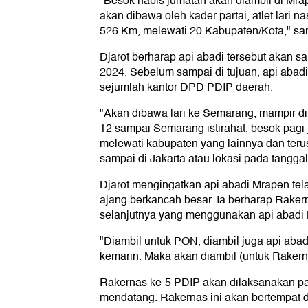
"Besok habis jumatan akan diambil di Mra
akan dibawa oleh kader partai, atlet lari n
526 Km, melewati 20 Kabupaten/Kota," s
Djarot berharap api abadi tersebut akan s
2024. Sebelum sampai di tujuan, api abadi
sejumlah kantor DPD PDIP daerah.
"Akan dibawa lari ke Semarang, mampir d
12 sampai Semarang istirahat, besok pagi
melewati kabupaten yang lainnya dan ter
sampai di Jakarta atau lokasi pada tanggal
Djarot mengingatkan api abadi Mrapen te
ajang berkancah besar. Ia berharap Rake
selanjutnya yang menggunakan api abadi
"Diambil untuk PON, diambil juga api abad
kemarin. Maka akan diambil (untuk Rakerna
Rakernas ke-5 PDIP akan dilaksanakan p
mendatang. Rakernas ini akan bertempat di