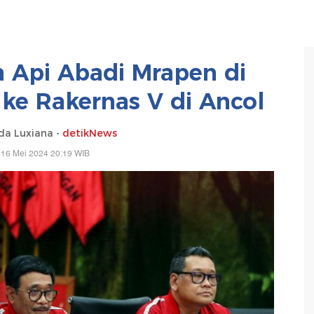
 Api Abadi Mrapen di
ke Rakernas V di Ancol
da Luxiana -
detikNews
 16 Mei 2024 20:19 WIB