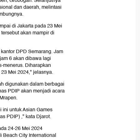
pen, Grobogan. Selanjutnya
asional dan daerah, melintasi
ambungnya.
ampai di Jakarta pada 23 Mei
 tersebut akan mampir di
i kantor DPD Semarang. Jam
 jam 6 akan dibawa lagi
us-menerus. Diharapkan
 23 Mei 2024," jelasnya.
lah digunakan dalam berbagai
rnas PDIP akan menjadi acara
 Mrapen.
i ini untuk Asian Games
s PDIP) ," kata Djarot.
ada 24-26 Mei 2024
 Beach City International