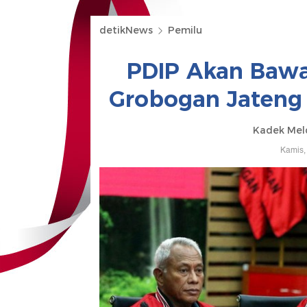
detikNews
Pemilu
PDIP Akan Bawa
Grobogan Jateng 
Kadek Mel
Kamis,