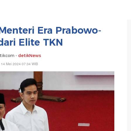
i Menteri Era Prabowo-
dari Elite TKN
tikcom -
detikNews
 14 Mei 2024 07:34 WIB