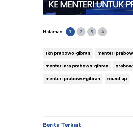
Halaman
1
2
3
4
tkn prabowo-gibran
menteri prabo
menteri era prabowo-gibran
prabow
menteri prabowo-gibran
round up
Berita Terkait