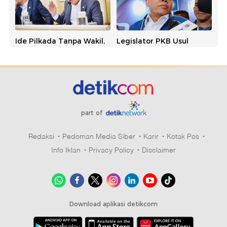
Ide Pilkada Tanpa Wakil,
Legislator PKB Usul
NasDem Singgung
Pilkada Tanpa Wakil, PAN:
Banyak Kepala Daerah
Usulan Bagus dan
Kena OTT
Simpatik
part of
Redaksi
Pedoman Media Siber
Karir
Kotak Pos
Info Iklan
Privacy Policy
Disclaimer
PKB Dukung Usulan
Marak OTT Kepala
Perkuat Sekolah Partai:
Daerah, Golkar
Hasilkan Kepala Daerah
Persoalkan Biaya Mahal
Berintegritas
di Sistem Sekarang
Download aplikasi detikcom