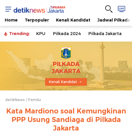
Home
Terpopuler
Kenali Kandidat
Jadwal Pilkada
Trending:
KPU
Pilkada 2024
Pilkada Jakarta
PILKADA
JAKARTA
Kenali Kandidat
detikNews
Pemilu
Kata Mardiono soal Kemungkinan
PPP Usung Sandiaga di Pilkada
Jakarta