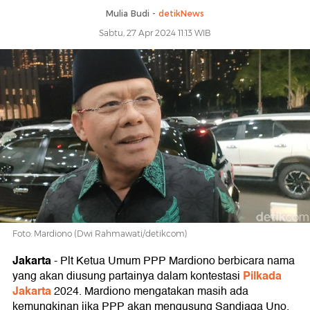
Mulia Budi -
detikNews
Sabtu, 27 Apr 2024 11:13 WIB
Foto: Mardiono (Dwi Rahmawati/detikcom)
Jakarta
-
Plt Ketua Umum PPP Mardiono berbicara nama
Pilkada
yang akan diusung partainya dalam kontestasi
Jakarta
2024. Mardiono mengatakan masih ada
kemungkinan jika PPP akan mengusung Sandiaga Uno.