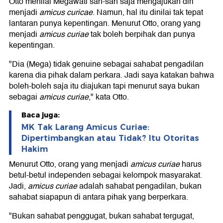
Otto menilai Megawati sah-sah saja mengajukan diri
menjadi
amicus curicae
. Namun, hal itu dinilai tak tepat
lantaran punya kepentingan. Menurut Otto, orang yang
menjadi
amicus curiae
tak boleh berpihak dan punya
kepentingan.
"Dia (Mega) tidak genuine sebagai sahabat pengadilan
karena dia pihak dalam perkara. Jadi saya katakan bahwa
boleh-boleh saja itu diajukan tapi menurut saya bukan
sebagai
amicus curiae
," kata Otto.
Baca juga:
MK Tak Larang Amicus Curiae:
Dipertimbangkan atau Tidak? Itu Otoritas
Hakim
Menurut Otto, orang yang menjadi
amicus curiae
harus
betul-betul independen sebagai kelompok masyarakat.
Jadi,
amicus curiae
adalah sahabat pengadilan, bukan
sahabat siapapun di antara pihak yang berperkara.
"Bukan sahabat penggugat, bukan sahabat tergugat,