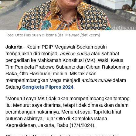
Curiae
Sidang
Foto: Otto Hasibuan di Istana (Isal Mawardi/detikcom)
Pilpres
Jakarta
-
Ketum PDIP Megawati Soekarnoputri
mengajukan diri menjadi
amicus curiae
atau sahabat
pengadilan ke Mahkamah Konstitusi (MK). Wakil Ketua
Tim Pembela Prabowo Subianto dan Gibran Rakabuming
Raka, Otto Hasibuan, menilai MK tak akan
mempertimbangkan Mega menjadi
amicus curiae
dalam
Sengketa Pilpres 2024
Sidang
.
"Menurut saya MK tidak akan mempertimbangkan tentang
itu. Menurut saya diterima, tetapi tidak dimasukkan dalam
pertimbangan hukumnya. Menurut saya. Tapi kita lihat
putusan akhirnya," ujar Otto di Kompleks Istana
Kepresidenan, Jakarta, Rabu (17/4/2024).