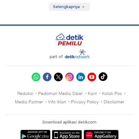
Selengkapnya
part of
Redaksi
Pedoman Media Siber
Karir
Kotak Pos
Media Partner
Info Iklan
Privacy Policy
Disclaimer
Download aplikasi detikcom