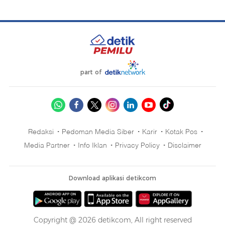
part of
Redaksi
Pedoman Media Siber
Karir
Kotak Pos
Media Partner
Info Iklan
Privacy Policy
Disclaimer
Download aplikasi detikcom
Copyright @ 2026 detikcom, All right reserved