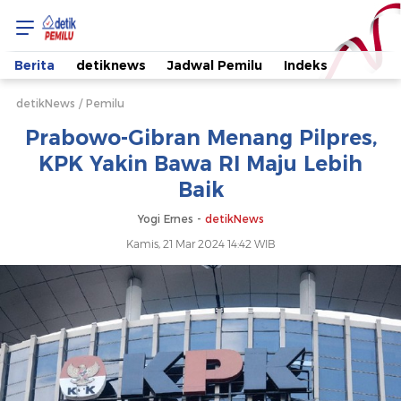
Prabowo-
Gibran
Berita
detiknews
Jadwal Pemilu
Indeks
Menang
detikNews
Pemilu
Prabowo-Gibran Menang Pilpres,
Pilpres,
KPK Yakin Bawa RI Maju Lebih
Baik
KPK
Yogi Ernes -
detikNews
Yakin
Kamis, 21 Mar 2024 14:42 WIB
Bawa
RI
Maju