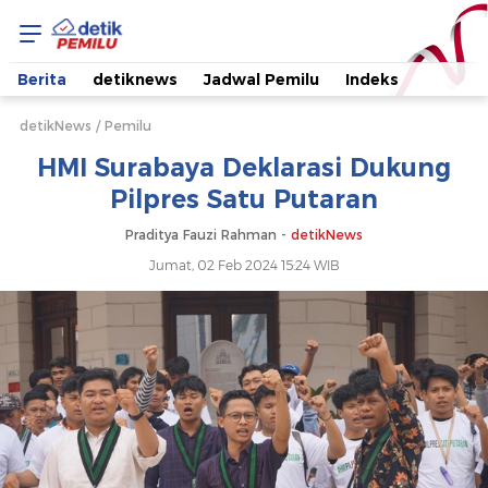
HMI
Surabaya
Berita
detiknews
Jadwal Pemilu
Indeks
Deklarasi
detikNews
Pemilu
HMI Surabaya Deklarasi Dukung
Dukung
Pilpres Satu Putaran
Pilpres
Praditya Fauzi Rahman -
detikNews
Jumat, 02 Feb 2024 15:24 WIB
Satu
Putaran