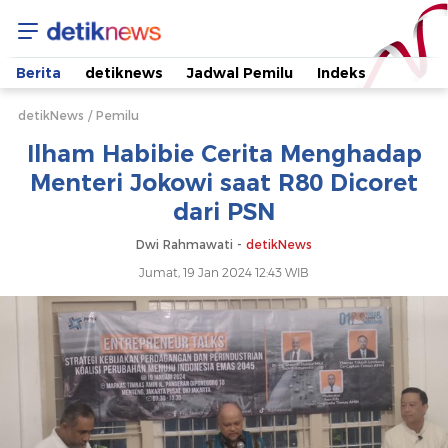
Ilham
Habibie
Berita
detiknews
Jadwal Pemilu
Indeks
Cerita
detikNews
Pemilu
Ilham Habibie Cerita Menghadap
Menghadap
Menteri Jokowi saat R80 Dicoret
dari PSN
Menteri
Dwi Rahmawati -
detikNews
Jokowi
Jumat, 19 Jan 2024 12:43 WIB
saat
R80
Dicoret