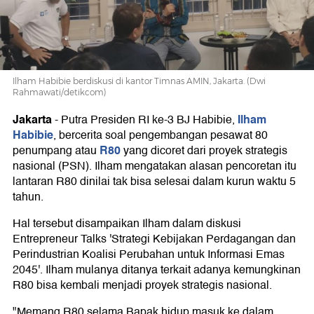
dari
PSN
Ilham Habibie berdiskusi di kantor Timnas AMIN, Jakarta. (Dwi
Rahmawati/detikcom)
Jakarta
Ilham
-
Putra Presiden RI ke-3 BJ Habibie,
Habibie
, bercerita soal pengembangan pesawat 80
R80
penumpang atau
yang dicoret dari proyek strategis
nasional (PSN). Ilham mengatakan alasan pencoretan itu
lantaran R80 dinilai tak bisa selesai dalam kurun waktu 5
tahun.
Hal tersebut disampaikan Ilham dalam diskusi
Entrepreneur Talks 'Strategi Kebijakan Perdagangan dan
Perindustrian Koalisi Perubahan untuk Informasi Emas
2045'. Ilham mulanya ditanya terkait adanya kemungkinan
R80 bisa kembali menjadi proyek strategis nasional.
"Memang R80 selama Bapak hidup masuk ke dalam