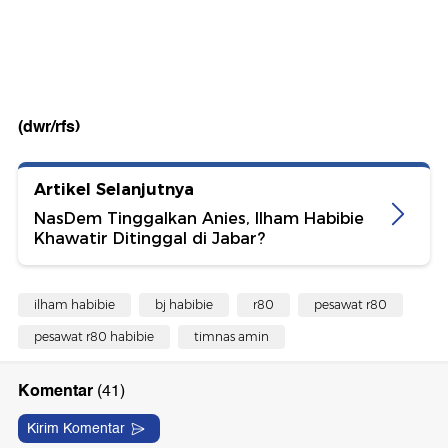
(dwr/rfs)
Artikel Selanjutnya
NasDem Tinggalkan Anies, Ilham Habibie
Khawatir Ditinggal di Jabar?
ilham habibie
bj habibie
r80
pesawat r80
pesawat r80 habibie
timnas amin