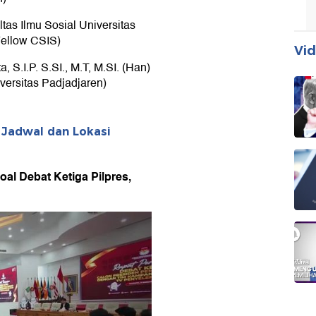
tas Ilmu Sosial Universitas
Fellow CSIS)
Vid
 S.I.P. S.SI., M.T, M.SI. (Han)
ersitas Padjadjaren)
 Jadwal dan Lokasi
oal Debat Ketiga Pilpres,