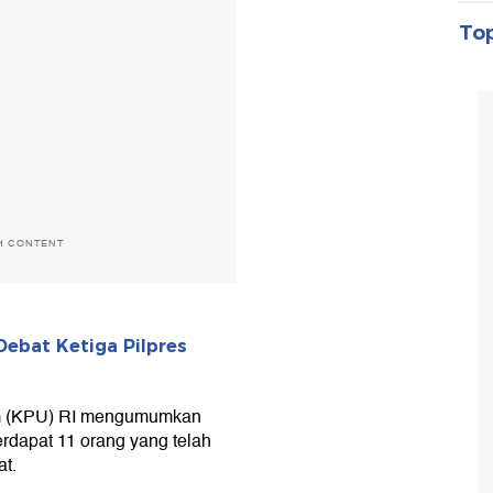
Top
H CONTENT
ebat Ketiga Pilpres
um (KPU) RI mengumumkan
erdapat 11 orang yang telah
t.