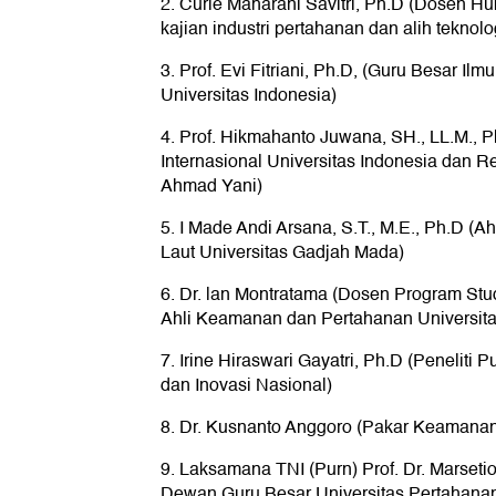
2. Curie Maharani Savitri, Ph.D (Dosen Hu
kajian industri pertahanan dan alih teknolo
3. Prof. Evi Fitriani, Ph.D, (Guru Besar Il
Universitas Indonesia)
4. Prof. Hikmahanto Juwana, SH., LL.M.,
Internasional Universitas Indonesia dan Re
Ahmad Yani)
5. I Made Andi Arsana, S.T., M.E., Ph.D (
Laut Universitas Gadjah Mada)
6. Dr. lan Montratama (Dosen Program Stu
Ahli Keamanan dan Pertahanan Universita
7. Irine Hiraswari Gayatri, Ph.D (Peneliti P
dan Inovasi Nasional)
8. Dr. Kusnanto Anggoro (Pakar Keamanan
9. Laksamana TNI (Purn) Prof. Dr. Marset
Dewan Guru Besar Universitas Pertahana